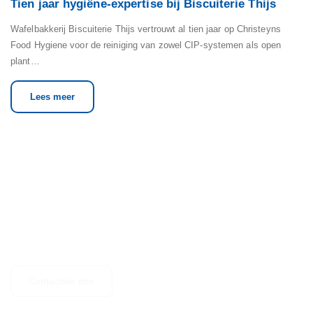
Tien jaar hygiëne-expertise bij Biscuiterie Thijs
Wafelbakkerij Biscuiterie Thijs vertrouwt al tien jaar op Christeyns
Food Hygiene voor de reiniging van zowel CIP-systemen als open
plant…
Lees meer
NEEM CONTACT OP
Heeft u vragen, suggesties of bent u op zoek naar meer informatie?
Aarzel dan niet om contact op te nemen.
Contacteer ons