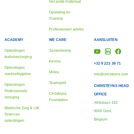
Het juiste materiaal
Opleiding en
Training
Professioneel advies
ACADEMY
WE CARE
AANSLUITEN
Opleidingen
Samenleving
textielverzorging
Kennis
+32 9 223 38 71
Opleidingen
Milieu
voedselhygiëne
info@christeyns.com
Teamspirit
Opleidingen
CHRISTEYNS HEAD
Professionele
Christeyns
OFFICE
reiniging
Foundation
Afrikalaan 182
Medische Zorg & Life
9000 Gent,
Sciences
Belgium
opleidingen