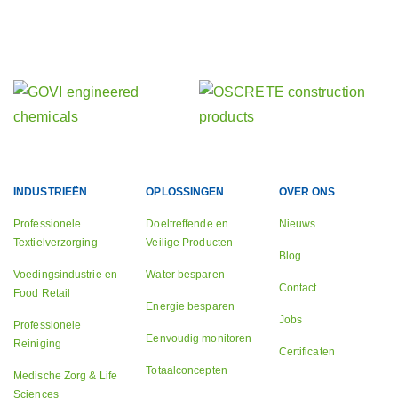
Ontdek onze andere activiteiten
Onze zusterbedrijven
INDUSTRIEËN
OPLOSSINGEN
OVER ONS
Professionele
Doeltreffende en
Nieuws
Textielverzorging
Veilige Producten
Blog
Voedingsindustrie en
Water besparen
Contact
Food Retail
Energie besparen
Jobs
Professionele
Eenvoudig monitoren
Reiniging
Certificaten
Totaalconcepten
Medische Zorg & Life
Sciences