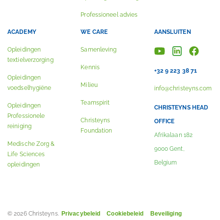
Professioneel advies
ACADEMY
WE CARE
AANSLUITEN
Opleidingen
Samenleving
textielverzorging
Kennis
+32 9 223 38 71
Opleidingen
Milieu
voedselhygiëne
info@christeyns.com
Teamspirit
Opleidingen
CHRISTEYNS HEAD
Professionele
Christeyns
OFFICE
reiniging
Foundation
Afrikalaan 182
Medische Zorg &
9000 Gent,
Life Sciences
Belgium
opleidingen
© 2026 Christeyns.
Privacybeleid
Cookiebeleid
Beveiliging