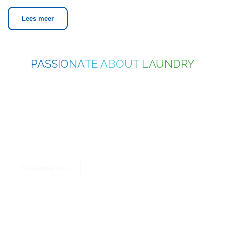
Lees meer
PASSIONATE ABOUT LAUNDRY
NEEM CONTACT OP
Heeft u vragen, suggesties of bent u op zoek naar meer informatie?
Aarzel dan niet om contact op te nemen.
Contacteer ons
Ontdek onze andere activiteiten
Onze zusterbedrijven