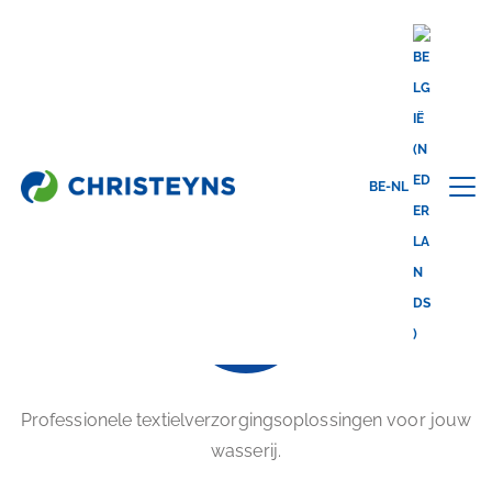
Home
Industrieën
Professionele Textielverzorging
PROFESSIONELE
TEXTIELVERZORGING
BE-NL
Professionele textielverzorgingsoplossingen voor jouw
wasserij.