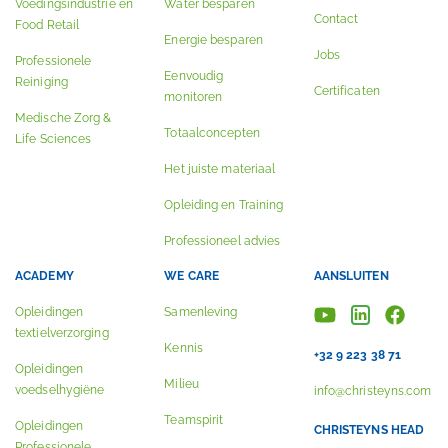
Voedingsindustrie en
Water besparen
Contact
Food Retail
Energie besparen
Jobs
Professionele
Eenvoudig
Reiniging
Certificaten
monitoren
Medische Zorg &
Totaalconcepten
Life Sciences
Het juiste materiaal
Opleiding en Training
Professioneel advies
ACADEMY
WE CARE
AANSLUITEN
Opleidingen
Samenleving
textielverzorging
Kennis
+32 9 223 38 71
Opleidingen
Milieu
voedselhygiëne
info@christeyns.com
Teamspirit
Opleidingen
CHRISTEYNS HEAD
Professionele