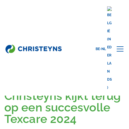
BE-NL
Share this
back to news
29.11.2024
Christeyns kijkt terug
op een succesvolle
Texcare 2024