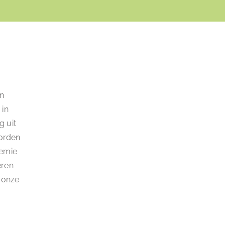
en
 in
g uit
oorden
demie
eren
 onze