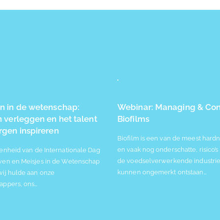
n in de wetenschap:
Webinar: Managing & Cont
 verleggen en het talent
Biofilms
gen inspireren
Biofilm is een van de meest hard
en vaak nog onderschatte, risico’
enheid van de Internationale Dag
de voedselverwerkende industrie
en en Meisjes in de Wetenschap
kunnen ongemerkt ontstaan…
ij hulde aan onze
appers, ons…