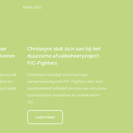
Bekijk alles
oor
Christeyns sluit zich aan bij het
lveren
duurzame afvalbeheerproject
FIC-Fighters
ent is dit
Christeyns kondigt met trots haar
ilveren
samenwerking met FIC-Fighters aan, een
g plaatst
baanbrekend initiatief om nieuwe circulaire
economische modellen te ontwikkelen.
Ter…
Lees meer