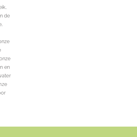
ik,
en de
e,
 onze
e
 onze
jn en
water
nze
oor