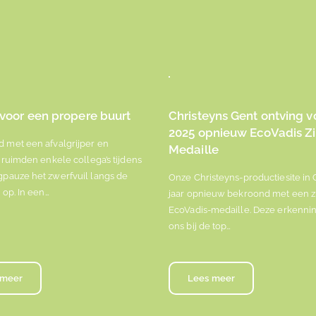
voor een propere buurt
Christeyns Gent ontving v
2025 opnieuw EcoVadis Zi
met een afvalgrijper en
Medaille
 ruimden enkele collega’s tijdens
pauze het zwerfvuil langs de
Onze Christeyns-productiesite in G
 op. In een…
jaar opnieuw bekroond met een z
EcoVadis-medaille. Deze erkennin
ons bij de top…
 meer
Lees meer