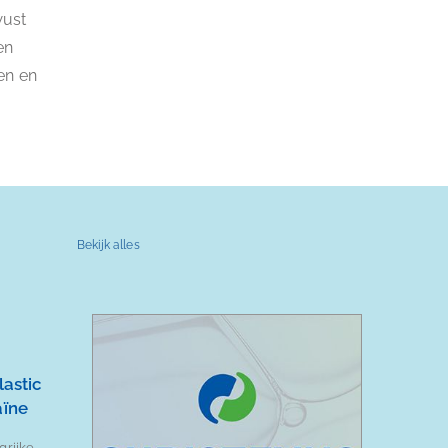
wust
en
en en
Bekijk alles
lastic
aïne
grijke