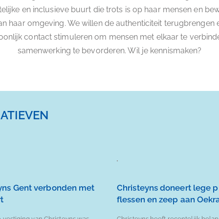
telijke en inclusieve buurt die trots is op haar mensen en be
an haar omgeving. We willen de authenticiteit terugbrengen 
oonlijk contact stimuleren om mensen met elkaar te verbind
samenwerking te bevorderen. Wil je kennismaken?
ATIEVEN
eyns Gent verbonden met
Christeyns doneert lege p
t
flessen en zeep aan Oekr
 vestiging van Christeyns was
Christeyns heeft recentelijk belan