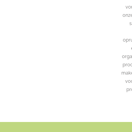
vo
onze
s
opru
orga
proc
make
vo
pr