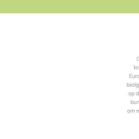
C
to
Euro
bezig
op d
bun
om m