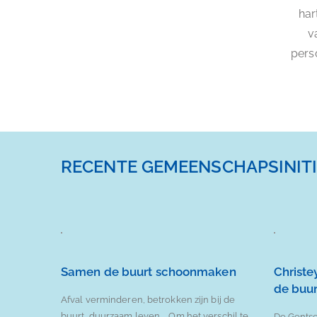
har
v
pers
RECENTE GEMEENSCHAPSINITI
Samen de buurt schoonmaken
Christ
de buur
Afval verminderen, betrokken zijn bij de
buurt, duurzaam leven … Om het verschil te
De Gentse