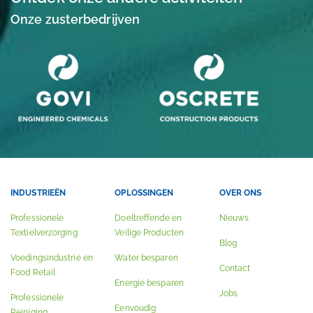
Onze zusterbedrijven
INDUSTRIEËN
OPLOSSINGEN
OVER ONS
Professionele
Doeltreffende en
Nieuws
Textielverzorging
Veilige Producten
Blog
Voedingsindustrie en
Water besparen
Contact
Food Retail
Energie besparen
Jobs
Professionele
Eenvoudig
Reiniging