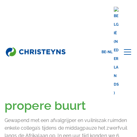
Share this
BE-NL
back to news
28.08.2025
Samen voor een
propere buurt
Gewapend met een afvalgrijper en vuilniszak ruimden
enkele collega’s tijdens de middagpauze het zwerfvuil
langs de Afrikalaan op. In een uur tijd konden we 6