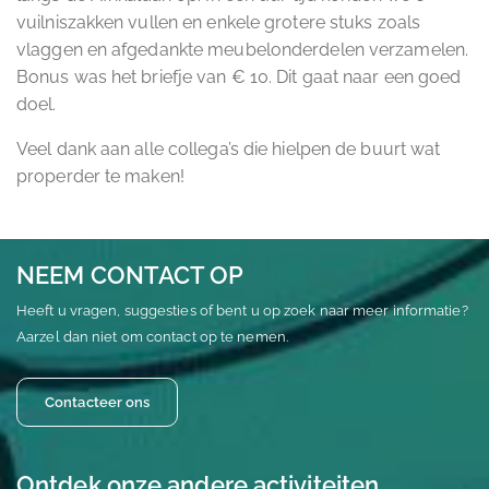
vuilniszakken vullen en enkele grotere stuks zoals
vlaggen en afgedankte meubelonderdelen verzamelen.
Bonus was het briefje van € 10. Dit gaat naar een goed
doel.
Veel dank aan alle collega’s die hielpen de buurt wat
properder te maken!
NEEM CONTACT OP
Heeft u vragen, suggesties of bent u op zoek naar meer informatie?
Aarzel dan niet om contact op te nemen.
Contacteer ons
Ontdek onze andere activiteiten