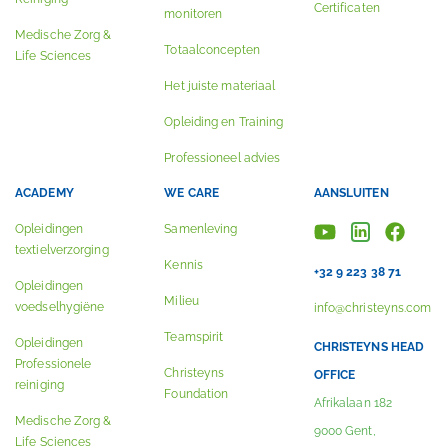
Certificaten
monitoren
Medische Zorg &
Totaalconcepten
Life Sciences
Het juiste materiaal
Opleiding en Training
Professioneel advies
ACADEMY
WE CARE
AANSLUITEN
Opleidingen
Samenleving
textielverzorging
Kennis
+32 9 223 38 71
Opleidingen
Milieu
voedselhygiëne
info@christeyns.com
Teamspirit
Opleidingen
CHRISTEYNS HEAD
Professionele
Christeyns
OFFICE
reiniging
Foundation
Afrikalaan 182
Medische Zorg &
9000 Gent,
Life Sciences