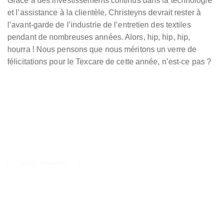
Grâce à des investissements continus dans la technologie
et l’assistance à la clientèle, Christeyns devrait rester à
l’avant-garde de l’industrie de l’entretien des textiles
pendant de nombreuses années. Alors, hip, hip, hip,
hourra ! Nous pensons que nous méritons un verre de
félicitations pour le Texcare de cette année, n’est-ce pas ?
CONTACTEZ-NOUS
Des questions, des suggestions ou simplement besoin d'un
complément d'informations ? N'hésitez pas à nous contacter.
Nous contacter
Découvrez nos autres activités
nos sociétés sœurs