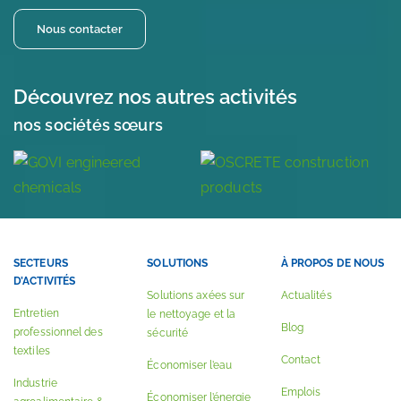
Nous contacter
Découvrez nos autres activités
nos sociétés sœurs
SECTEURS
SOLUTIONS
À PROPOS DE NOUS
D’ACTIVITÉS
Solutions axées sur
Actualités
Entretien
le nettoyage et la
Blog
professionnel des
sécurité
textiles
Contact
Économiser l’eau
Industrie
Emplois
Économiser l’énergie