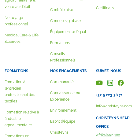
agroalimentaire &
vente au détail
Certificats
Contrôle aisé
Nettoyage
Concepts globaux
professionnel
Équipement adéquat
Medical Care & Life
Sciences
Formations
Conseils
Professionnels
FORMATIONS
NOS ENGAGEMENTS
SUIVEZ-NOUS
Formation à
Communauté
l’entretien
Connaissance ou
professionnel des
+32 9 223 38 71
Expérience
textiles
info@christeyns.com
Environnement
Formation relative à
CHRISTEYNS HEAD
l’industrie
Esprit d’équipe
agroalimentaire
OFFICE
Christeyns
Afrikalaan 182
Formations en