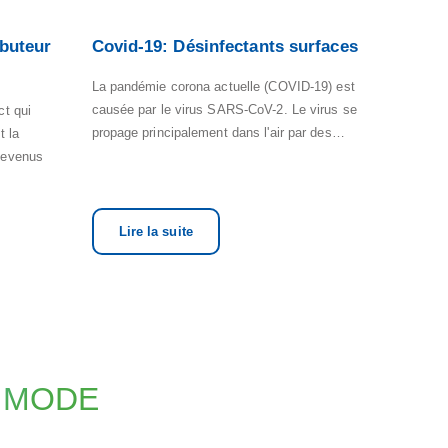
ibuteur
Covid-19: Désinfectants surfaces
La pandémie corona actuelle (COVID-19) est
causée par le virus SARS-CoV-2. Le virus se
ct qui
propage principalement dans l'air par des…
t la
devenus
Lire la suite
N MODE