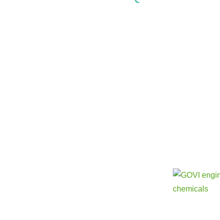
Découvrez
nos sociét
soin d'un
contacter.