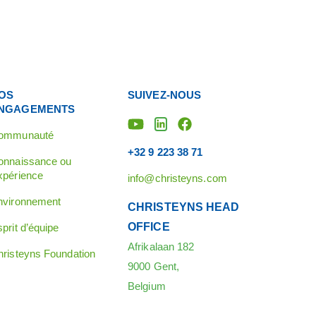
OS
SUIVEZ-NOUS
NGAGEMENTS
ommunauté
+32 9 223 38 71
onnaissance ou
xpérience
info@christeyns.com
nvironnement
CHRISTEYNS HEAD
OFFICE
prit d’équipe
Afrikalaan 182
hristeyns Foundation
9000 Gent,
Belgium