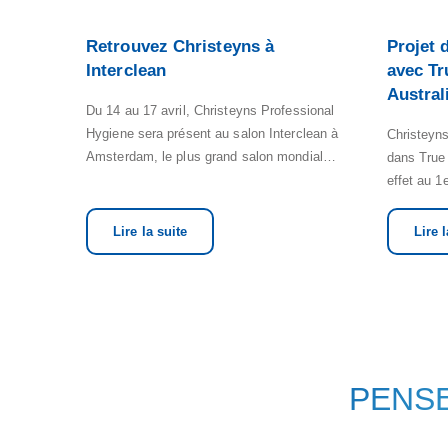
Retrouvez Christeyns à
Projet 
Interclean
avec Tr
Austral
Du 14 au 17 avril, Christeyns Professional
Hygiene sera présent au salon Interclean à
Christeyns
Amsterdam, le plus grand salon mondial…
dans True
effet au 1
Lire la suite
Lire l
PENSE