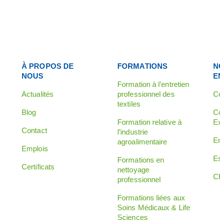
À PROPOS DE
FORMATIONS
N
NOUS
E
Formation à l’entretien
Actualités
professionnel des
C
textiles
Blog
C
Formation relative à
E
Contact
l’industrie
E
agroalimentaire
Emplois
Es
Formations en
Certificats
nettoyage
C
professionnel
Formations liées aux
Soins Médicaux & Life
Sciences