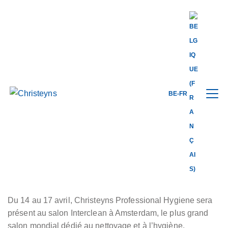
Share this
BE-FR
back to news
18.02.2026
Retrouvez Christeyns
à Interclean
Du 14 au 17 avril, Christeyns Professional Hygiene sera
présent au salon Interclean à Amsterdam, le plus grand
salon mondial dédié au nettoyage et à l’hygiène.