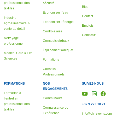
professionnel des
sécurité
Blog
textiles
Économiser l’eau
Contact
Industrie
Économiser l’énergie
agroalimentaire &
Emplois
vente au détail
Contrôle aisé
Certificats
Nettoyage
Concepts globaux
professionnel
Équipement adéquat
Medical Care & Life
Sciences
Formations
Conseils
Professionnels
FORMATIONS
NOS
SUIVEZ-NOUS
ENGAGEMENTS
Formation à
Communauté
l’entretien
professionnel des
+32 9 223 38 71
Connaissance ou
textiles
Expérience
info@christeyns.com