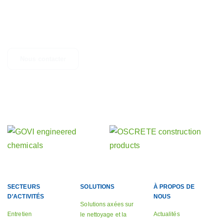
CONTACTEZ-NOUS
Des questions, des suggestions ou simplement besoin d'un
complément d'informations ? N'hésitez pas à nous contacter.
Nous contacter
Découvrez nos autres activités
nos sociétés sœurs
SECTEURS
SOLUTIONS
À PROPOS DE
D’ACTIVITÉS
NOUS
Solutions axées sur
Entretien
Actualités
le nettoyage et la