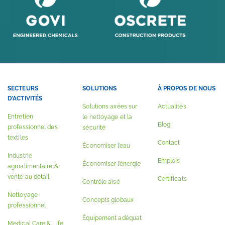
SECTEURS
SOLUTIONS
À PROPOS DE NOUS
D’ACTIVITÉS
Solutions axées sur
Actualités
Entretien
le nettoyage et la
Blog
professionnel des
sécurité
textiles
Contact
Économiser l’eau
Industrie
Emplois
Économiser l’énergie
agroalimentaire &
vente au détail
Certificats
Contrôle aisé
Nettoyage
Concepts globaux
professionnel
Équipement adéquat
Medical Care & Life