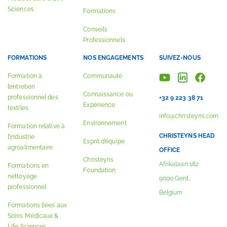
Sciences
Formations
Conseils
Professionnels
FORMATIONS
NOS ENGAGEMENTS
SUIVEZ-NOUS
Formation à
Communauté
l’entretien
Connaissance ou
professionnel des
+32 9 223 38 71
Expérience
textiles
info@christeyns.com
Environnement
Formation relative à
CHRISTEYNS HEAD
l’industrie
Esprit d’équipe
agroalimentaire
OFFICE
Christeyns
Afrikalaan 182
Formations en
Foundation
nettoyage
9000 Gent,
professionnel
Belgium
Formations liées aux
Soins Médicaux &
Life Sciences