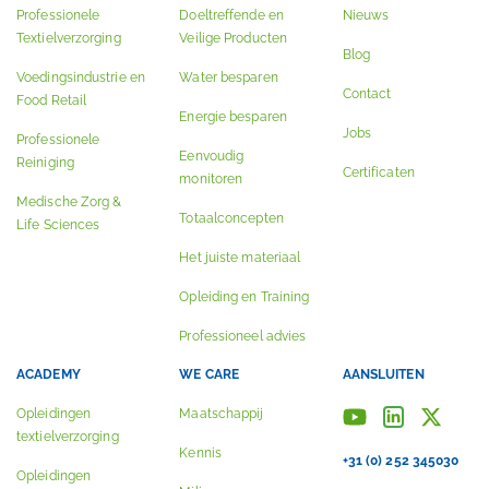
Professionele
Doeltreffende en
Nieuws
Textielverzorging
Veilige Producten
Blog
Voedingsindustrie en
Water besparen
Contact
Food Retail
Energie besparen
Jobs
Professionele
Eenvoudig
Reiniging
Certificaten
monitoren
Medische Zorg &
Totaalconcepten
Life Sciences
Het juiste materiaal
Opleiding en Training
Professioneel advies
ACADEMY
WE CARE
AANSLUITEN
Opleidingen
Maatschappij
textielverzorging
Kennis
+31 (0) 252 345030
Opleidingen