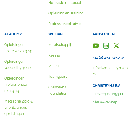
Het juiste materiaal
Opleiding en Training
Professioneel advies
ACADEMY
WE CARE
AANSLUITEN
Opleidingen
Maatschappij
textielverzorging
Kennis
+31 (0) 252 345030
Opleidingen
Milieu
voedselhygiëne
info.nl@christeyns.co
m
Teamgeest
Opleidingen
Professionele
CHRISTEYNS BV
Christeyns
reiniging
Foundation
Lireweg 12, 2153 PH
Medische Zorg &
Nieuw-Vennep
Life Sciences
opleidingen