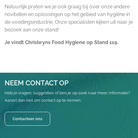
Natuurlijk praten we je ook graag bij over onze andere
noviteiten en oplossingen op het gebied van hygiëne in
de voedingsindustrie. Onze specialisten kijken uit naar je
bezoek aan onze stand!
Je vindt Christeyns Food Hygiene op Stand 119.
NEEM CONTACT OP
Heb je vragen, suggesties of ben je op zoek naar meer informatie?
Aarzel dan niet om contact op te nemen.
Contacteer ons