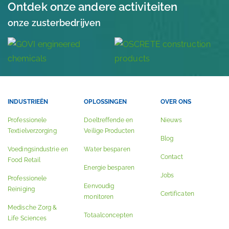
Ontdek onze andere activiteiten
onze zusterbedrijven
INDUSTRIEËN
OPLOSSINGEN
OVER ONS
Professionele
Doeltreffende en
Nieuws
Textielverzorging
Veilige Producten
Blog
Voedingsindustrie en
Water besparen
Contact
Food Retail
Energie besparen
Jobs
Professionele
Eenvoudig
Reiniging
Certificaten
monitoren
Medische Zorg &
Totaalconcepten
Life Sciences