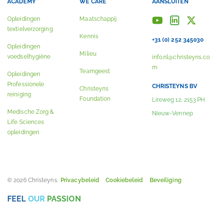
ACADEMY
WE CARE
AANSLUITEN
Opleidingen
Maatschappij
textielverzorging
Kennis
+31 (0) 252 345030
Opleidingen
Milieu
voedselhygiëne
info.nl@christeyns.co
m
Teamgeest
Opleidingen
Professionele
CHRISTEYNS BV
Christeyns
reiniging
Foundation
Lireweg 12, 2153 PH
Medische Zorg &
Nieuw-Vennep
Life Sciences
opleidingen
© 2026 Christeyns.
Privacybeleid
Cookiebeleid
Beveiliging
FEEL
OUR
PASSION