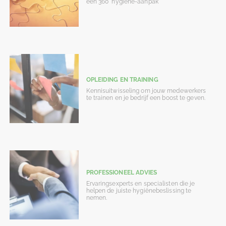
een 360° hygiëne-aanpak
OPLEIDING EN TRAINING
Kennisuitwisseling om jouw medewerkers
te trainen en je bedrijf een boost te geven.
PROFESSIONEEL ADVIES
Ervaringsexperts en specialisten die je
helpen de juiste hygiënebeslissing te
nemen.