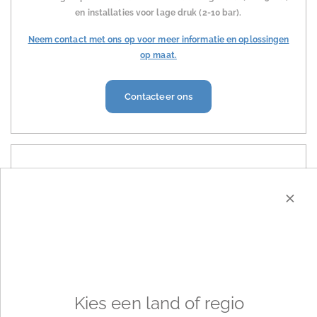
en installaties voor lage druk (2-10 bar).
Neem contact met ons op voor meer informatie en oplossingen
op maat.
Contacteer ons
×
Drukverhogers
Apparatuur om de druk van de watertoevoer naar de
Kies een land of regio
reinigingspunten te verhogen. De drukapparatuur wordt