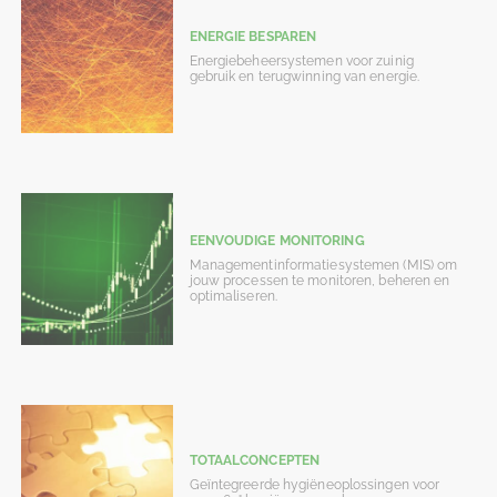
ENERGIE BESPAREN
Energiebeheersystemen voor zuinig
gebruik en terugwinning van energie.
EENVOUDIGE MONITORING
Managementinformatiesystemen (MIS) om
jouw processen te monitoren, beheren en
optimaliseren.
TOTAALCONCEPTEN
Geïntegreerde hygiëneoplossingen voor