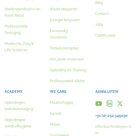
Blog
Voedingsindustrie en
Water besparen
Contact
Food Retail
Energie besparen
Jobs
Professionele
Eenvoudig
Reiniging
Certificaten
monitoren
Medische Zorg &
Totaalconcepten
Life Sciences
Het juiste materiaal
Opleiding en Training
Professioneel advies
ACADEMY
WE CARE
AANSLUITEN
Opleidingen
Maatschappij
textielverzorging
Kennis
+31 (0) 252 345030
Opleidingen
Milieu
voedselhygiëne
info.nl@christeyns.co
m
Teamgeest