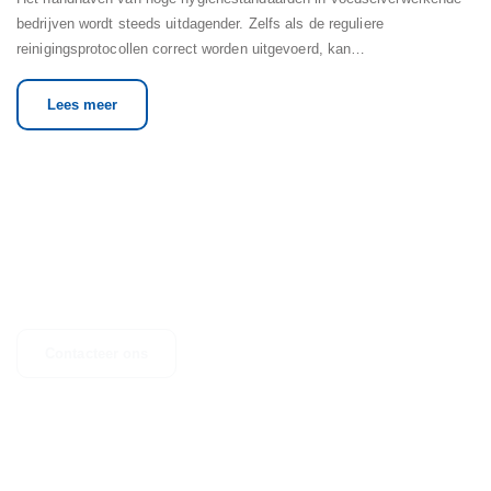
bedrijven wordt steeds uitdagender. Zelfs als de reguliere
reinigingsprotocollen correct worden uitgevoerd, kan…
Lees meer
NEEM CONTACT OP
Heb je vragen, suggesties of ben je op zoek naar meer informatie?
Aarzel dan niet om contact op te nemen.
Contacteer ons
Ontdek onze andere activiteiten
onze zusterbedrijven