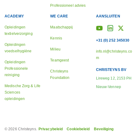
Professioneel advies
ACADEMY
WE CARE
AANSLUITEN
Opleidingen
Maatschappij
textielverzorging
Kennis
+31 (0) 252 345030
Opleidingen
Milieu
voedselhygiëne
info.nl@christeyns.co
m
Teamgeest
Opleidingen
Professionele
CHRISTEYNS BV
Christeyns
reiniging
Foundation
Lireweg 12, 2153 PH
Medische Zorg & Life
Nieuw-Vennep
Sciences
opleidingen
© 2026 Christeyns.
Privacybeleid
Cookiebeleid
Beveiliging