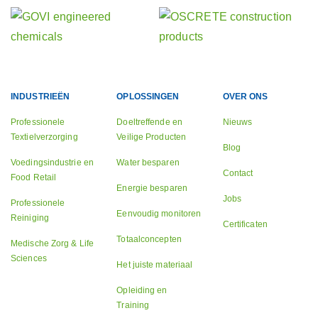
INDUSTRIEËN
OPLOSSINGEN
OVER ONS
Professionele
Doeltreffende en
Nieuws
Textielverzorging
Veilige Producten
Blog
Voedingsindustrie en
Water besparen
Contact
Food Retail
Energie besparen
Jobs
Professionele
Eenvoudig monitoren
Reiniging
Certificaten
Totaalconcepten
Medische Zorg & Life
Sciences
Het juiste materiaal
Opleiding en
Training