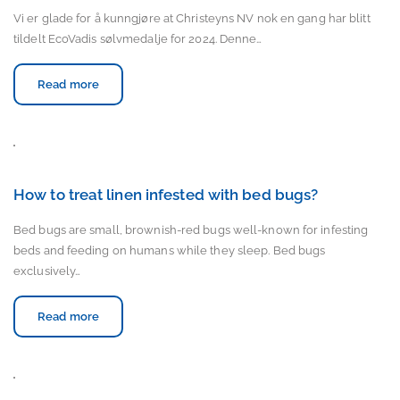
Vi er glade for å kunngjøre at Christeyns NV nok en gang har blitt
tildelt EcoVadis sølvmedalje for 2024. Denne…
Read more
How to treat linen infested with bed bugs?
Bed bugs are small, brownish-red bugs well-known for infesting
beds and feeding on humans while they sleep. Bed bugs
exclusively…
Read more