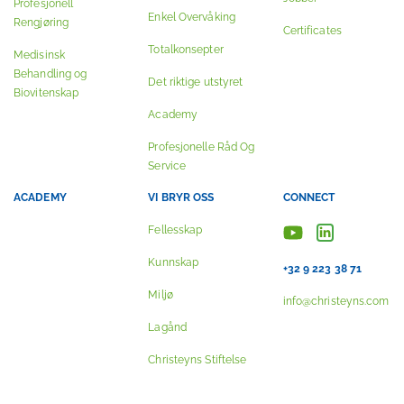
Profesjonell
Enkel Overvåking
Rengjøring
Certificates
Totalkonsepter
Medisinsk
Behandling og
Det riktige utstyret
Biovitenskap
Academy
Profesjonelle Råd Og
Service
ACADEMY
VI BRYR OSS
CONNECT
Fellesskap
Kunnskap
+32 9 223 38 71
Miljø
info@christeyns.com
Lagånd
Christeyns Stiftelse