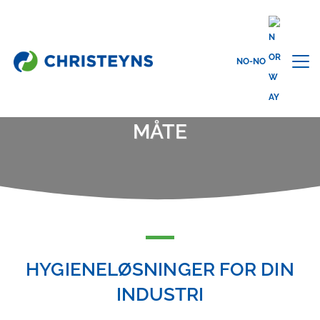
NO-NO
Hjem
Løsninger
Få Ting Rent På En Trygg Måte
FÅ TING RENT PÅ EN TRYGG
MÅTE
HYGIENELØSNINGER FOR DIN
INDUSTRI