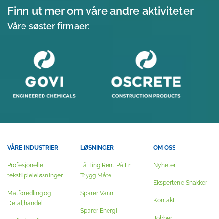
Finn ut mer om våre andre aktiviteter
Våre søster firmaer:
VÅRE INDUSTRIER
LØSNINGER
OM OSS
Profesjonelle
Få Ting Rent På En
Nyheter
tekstilpleieløsninger
Trygg Måte
Ekspertene Snakker
Matforedling og
Sparer Vann
Kontakt
Detaljhandel
Sparer Energi
Jobber