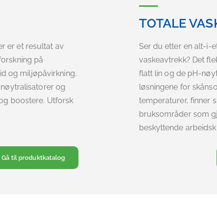
TOTALE VA
 er et resultat av
Ser du etter en alt-i-
forskning på
vaskeavtrekk? Det fle
etid og miljøpåvirkning.
flatt lin og de pH-nø
 nøytralisatorer og
løsningene for skåns
 og boostere. Utforsk
temperaturer, finner si
bruksområder som gje
beskyttende arbeidsk
Gå til produktkatalog