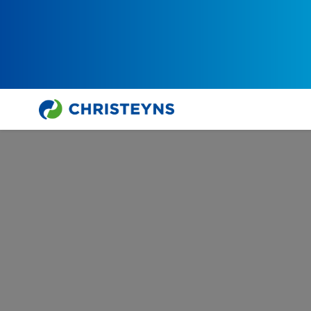
Hjem
Våre Industrier
Profesjonelle tekstilpleieløsninger
Indus