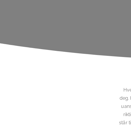
Hve
deg. 
uans
rik
står 