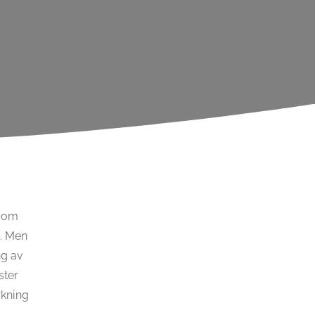
 som
g. Men
ng av
ster
rkning