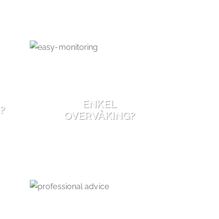
ENKEL
?
OVERVÅKING?