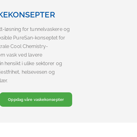
SKEKONSEPTER
ett-løsning for tunnelvaskere og
ksible PureSan-konseptet for
ytrale Cool Chemistry-
om vask ved lavere
n hensikt i ulike sektorer og
stfrihet, helsevesen og
lær.
Oppdag våre vaskekonsepter