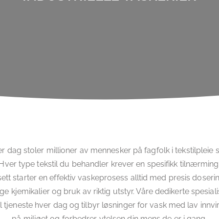
r dag stoler millioner av mennesker på fagfolk i tekstilpleie
Hver type tekstil du behandler krever en spesifikk tilnærmin
ett starter en effektiv vaskeprosess alltid med presis doseri
tige kjemikalier og bruk av riktig utstyr. Våre dedikerte spesiali
til tjeneste hver dag og tilbyr løsninger for vask med lav innvi
på miljøet og forbedrer ytelsen din mens de er i gang.