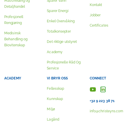
Matforedling og
Sparer Vann
Kontakt
Detaljhandel
Sparer Energi
Jobber
Profesjonell
Enkel Overvåking
Rengjøring
Certificates
Totalkonsepter
Medisinsk
Behandling og
Det riktige utstyret
Biovitenskap
Academy
Profesjonelle Råd Og
Service
ACADEMY
VI BRYR OSS
CONNECT
Fellesskap
Kunnskap
+32 9 223 38 71
Miljø
info@christeyns.com
Lagånd