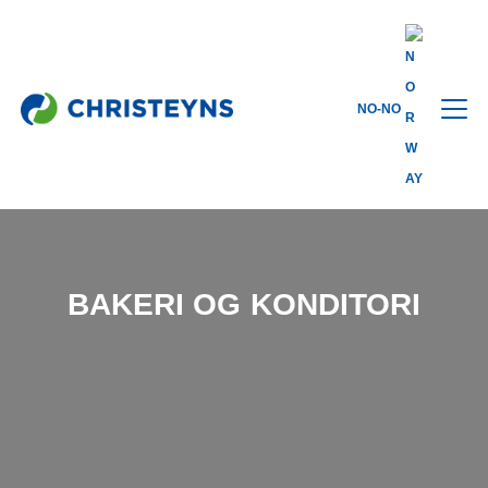
Hjem
Våre Industrier
Matforedling og Detaljhandel
Bakeri og
NO-NO
Konditori
BAKERI OG KONDITORI