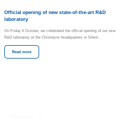
Official opening of new state-of-the-art R&D
laboratory
On Friday 6 October, we celebrated the official opening of our new
R&D laboratory at the Christeyns headquarters in Ghent…
Read more
TA KONTAKT
Har du spørsmål, forslag eller bare trenger mer informasjon? Så ta
kontakt
Kontakt oss