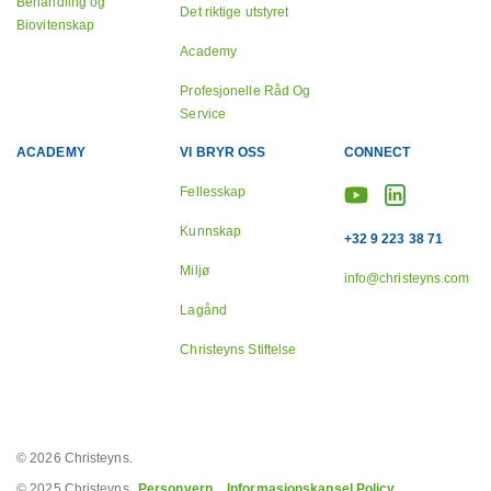
Behandling og
Det riktige utstyret
Biovitenskap
Academy
Profesjonelle Råd Og
Service
ACADEMY
VI BRYR OSS
CONNECT
Fellesskap
Kunnskap
+32 9 223 38 71
Miljø
info@christeyns.com
Lagånd
Christeyns Stiftelse
© 2026 Christeyns.
© 2025 Christeyns.
Personvern
Informasjonskapsel Policy