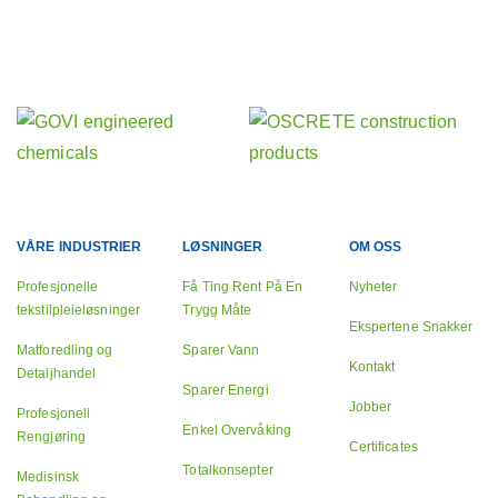
Finn ut mer om våre andre aktiviteter
Våre søster firmaer:
VÅRE INDUSTRIER
LØSNINGER
OM OSS
Profesjonelle
Få Ting Rent På En
Nyheter
tekstilpleieløsninger
Trygg Måte
Ekspertene Snakker
Matforedling og
Sparer Vann
Kontakt
Detaljhandel
Sparer Energi
Jobber
Profesjonell
Enkel Overvåking
Rengjøring
Certificates
Totalkonsepter
Medisinsk