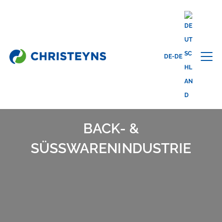
Home
Branchen
Lebensmittelindustrie & Einzelhandel
Back-
& Süßwarenindustrie
DE-DE
BACK- &
SÜSSWARENINDUSTRIE