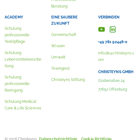
Beratung
ACADEMY
EINE SAUBERE
VERBINDEN
ZUKUNFT
Schulung
Gemeinschaft
professionelle
Textilpflege
+49 781 92448-0
Wissen
Schulung
info.de@christeyns.c
Umwelt
Lebensmittelverarbe
om
itung
Teamgeist
CHRISTEYNS GMBH
Schulung
Christeyns Stiftung
Grabenallee 24
professionelle
77652 Offenburg
Reinigung
Schulung Medical
Care & Life Sciences
© 2026 Christeyns.
Datenschutzrichtlinie
Cookie Richtlinie