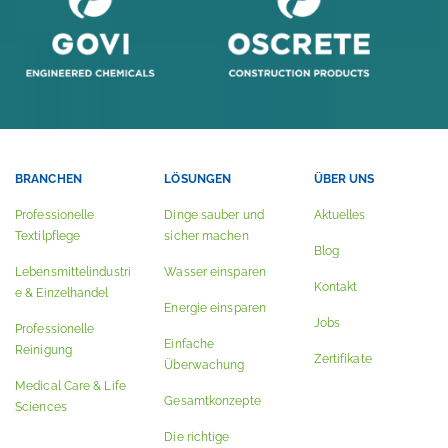
BRANCHEN
LÖSUNGEN
ÜBER UNS
Professionelle
Dinge sauber und
Aktuelles
Textilpflege
sicher machen
Blog
Lebensmittelindustri
Wasser einsparen
Kontakt
e & Einzelhandel
Energie einsparen
Jobs
Professionelle
Einfache
Reinigung
Zertifikate
Überwachung
Medical Care & Life
Gesamtkonzepte
Sciences
Die richtige