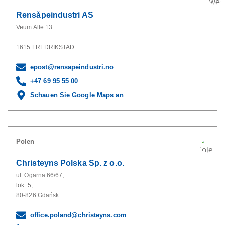
Rensåpeindustri AS
Veum Alle 13
1615 FREDRIKSTAD
epost@rensapeindustri.no
+47 69 95 55 00
Schauen Sie Google Maps an
Polen
Christeyns Polska Sp. z o.o.
ul. Ogarna 66/67,
lok. 5,
80-826 Gdańsk
office.poland@christeyns.com