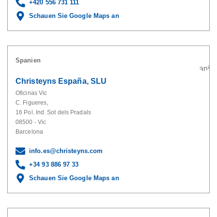
+420 556 731 111
Schauen Sie Google Maps an
Spanien
Christeyns España, SLU
Oficinas Vic
C. Figueres,
16 Pol. Ind. Sot dels Pradals
08500 - Vic
Barcelona
info.es@christeyns.com
+34 93 886 97 33
Schauen Sie Google Maps an