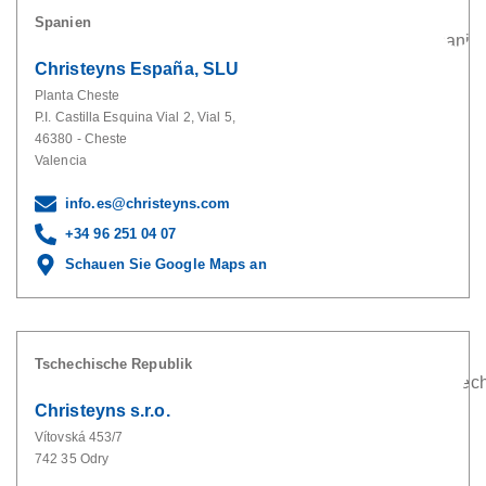
Spanien
Christeyns España, SLU
Planta Cheste
P.I. Castilla Esquina Vial 2, Vial 5,
46380 - Cheste
Valencia
info.es@christeyns.com
+34 96 251 04 07
Schauen Sie Google Maps an
Tschechische Republik
Christeyns s.r.o.
Vítovská 453/7
742 35 Odry