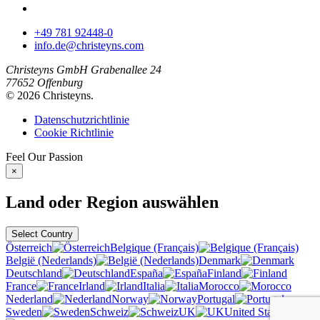
+49 781 92448-0
info.de@christeyns.com
Christeyns GmbH
Grabenallee 24
77652 Offenburg
© 2026 Christeyns.
Datenschutzrichtlinie
Cookie Richtlinie
Feel
Our
Passion
×
Land oder Region auswählen
Select Country
Österreich
Belgique (Français)
België (Nederlands)
Denmark
Deutschland
España
Finland
France
Irland
Italia
Morocco
Nederland
Norway
Portugal
Sweden
Schweiz
UK
United States