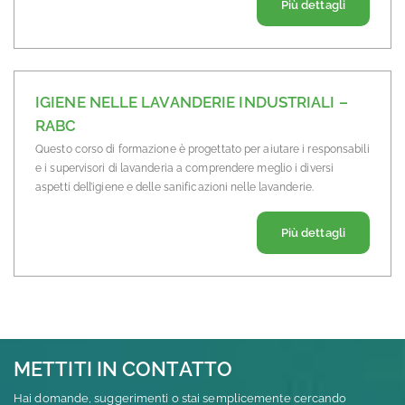
Riguardo 
Più dettagli
IGIENE NELLE LAVANDERIE INDUSTRIALI –
RABC
Questo corso di formazione è progettato per aiutare i responsabili
e i supervisori di lavanderia a comprendere meglio i diversi
aspetti dell’igiene e delle sanificazioni nelle lavanderie.
Riguardo 
Più dettagli
METTITI IN CONTATTO
Hai domande, suggerimenti o stai semplicemente cercando