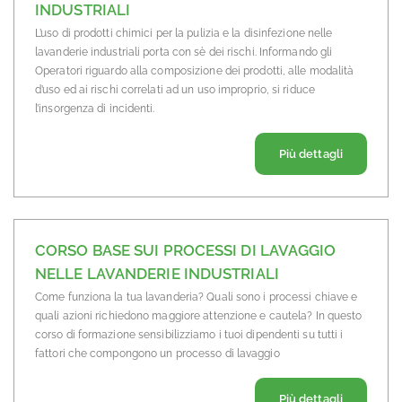
INDUSTRIALI
L’uso di prodotti chimici per la pulizia e la disinfezione nelle
lavanderie industriali porta con sè dei rischi. Informando gli
Operatori riguardo alla composizione dei prodotti, alle modalità
d’uso ed ai rischi correlati ad un uso improprio, si riduce
l’insorgenza di incidenti.
Riguardo 
Più dettagli
CORSO BASE SUI PROCESSI DI LAVAGGIO
NELLE LAVANDERIE INDUSTRIALI
Come funziona la tua lavanderia? Quali sono i processi chiave e
quali azioni richiedono maggiore attenzione e cautela? In questo
corso di formazione sensibilizziamo i tuoi dipendenti su tutti i
fattori che compongono un processo di lavaggio
Riguardo 
Più dettagli