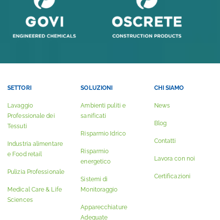
SETTORI
SOLUZIONI
CHI SIAMO
Lavaggio
Ambienti puliti e
News
Professionale dei
sanificati
Blog
Tessuti
Risparmio Idrico
Contatti
Industria alimentare
Risparmio
e Food retail
Lavora con noi
energetico
Pulizia Professionale
Certificazioni
Sistemi di
Medical Care & Life
Monitoraggio
Sciences
Apparecchiature
Adeguate