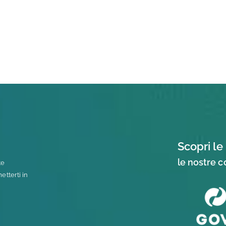
Scopri le 
le nostre 
te
tterti in