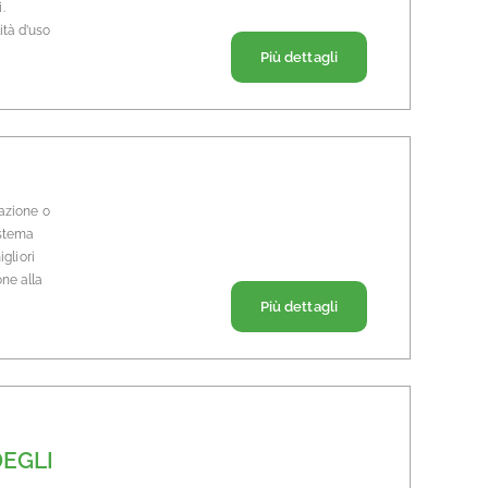
.
ità d’uso
Riguardo a… UTILIZZ
Più dettagli
razione o
istema
gliori
ne alla
Riguardo a… GESTIO
Più dettagli
EGLI