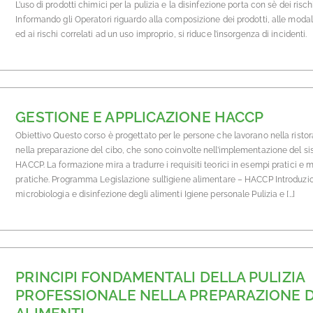
L’uso di prodotti chimici per la pulizia e la disinfezione porta con sè dei rischi
Informando gli Operatori riguardo alla composizione dei prodotti, alle modal
ed ai rischi correlati ad un uso improprio, si riduce l’insorgenza di incidenti.
GESTIONE E APPLICAZIONE HACCP
Obiettivo Questo corso è progettato per le persone che lavorano nella risto
nella preparazione del cibo, che sono coinvolte nell’implementazione del s
HACCP. La formazione mira a tradurre i requisiti teorici in esempi pratici e mi
pratiche. Programma Legislazione sull’igiene alimentare – HACCP Introduzio
microbiologia e disinfezione degli alimenti Igiene personale Pulizia e […]
PRINCIPI FONDAMENTALI DELLA PULIZIA
PROFESSIONALE NELLA PREPARAZIONE D