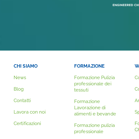
CHI SIAMO
FORMAZIONE
W
News
Formazione Pulizia
C
professionale dei
Blog
C
tessuti
Contatti
A
Formazione
Lavorazione di
Lavora con noi
Sp
alimenti e bevande
Certificazioni
F
Formazione pulizia
C
professionale