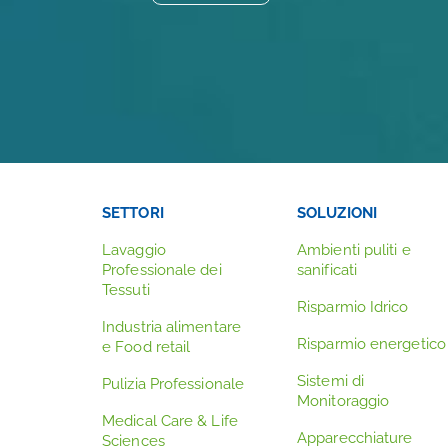
SETTORI
SOLUZIONI
Lavaggio
Ambienti puliti e
Professionale dei
sanificati
Tessuti
Risparmio Idrico
Industria alimentare
Risparmio energetico
e Food retail
Sistemi di
Pulizia Professionale
Monitoraggio
Medical Care & Life
Apparecchiature
Sciences