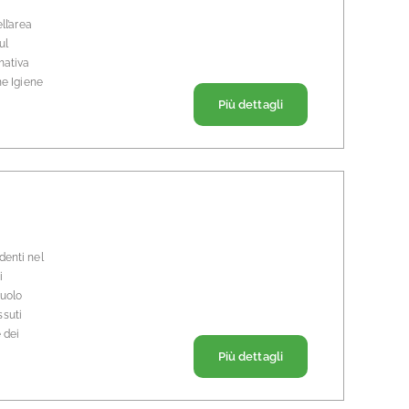
ll’area
ul
mativa
ne Igiene
Riguardo a… PRINCI
Più dettagli
denti nel
i
ruolo
ssuti
 dei
Riguardo a… CORSO 
Più dettagli