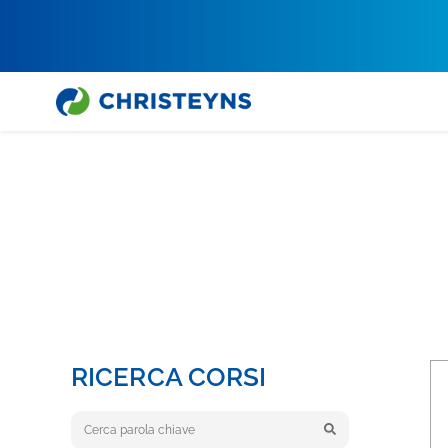
Home
Formazione
Formazione pulizia professionale
FO
RICERCA CORSI
Keyword search