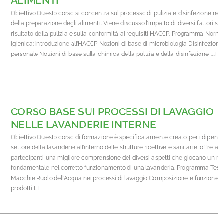
ALIMENTI
Obiettivo Questo corso si concentra sul processo di pulizia e disinfezione ne
della preparazione degli alimenti. Viene discusso l’impatto di diversi fattori s
risultato della pulizia e sulla conformità ai requisiti HACCP. Programma Nor
igienica: introduzione all’HACCP Nozioni di base di microbiologia Disinfezio
personale Nozioni di base sulla chimica della pulizia e della disinfezione […]
CORSO BASE SUI PROCESSI DI LAVAGGIO
NELLE LAVANDERIE INTERNE
Obiettivo Questo corso di formazione è specificatamente creato per i dipen
settore della lavanderie all’interno delle strutture ricettive e sanitarie, offre a
partecipanti una migliore comprensione dei diversi aspetti che giocano un 
fondamentale nel corretto funzionamento di una lavanderia. Programma Te
Macchie Ruolo dell’Acqua nei processi di lavaggio Composizione e funzione
prodotti […]