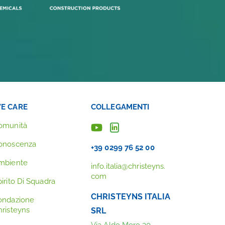
E CARE
COLLEGAMENTI
omunità
onoscenza
+39 0299 76 52 00
mbiente
info.italia@christeyns.
com
irito Di Squadra
CHRISTEYNS ITALIA
ondazione
hristeyns
SRL