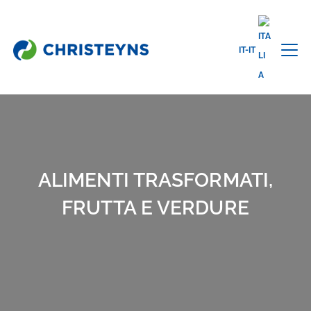
IT-IT
Home
Settori
Industria alimentare e Food retail
Alimenti
trasformati, frutta e verdure
ALIMENTI TRASFORMATI,
FRUTTA E VERDURE