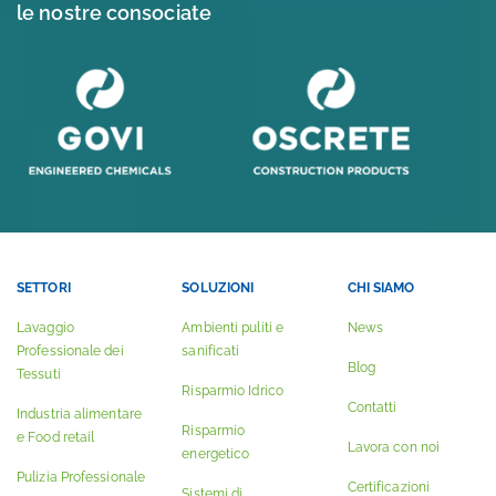
le nostre consociate
SETTORI
SOLUZIONI
CHI SIAMO
Lavaggio
Ambienti puliti e
News
Professionale dei
sanificati
Blog
Tessuti
Risparmio Idrico
Contatti
Industria alimentare
Risparmio
e Food retail
Lavora con noi
energetico
Pulizia Professionale
Certificazioni
Sistemi di