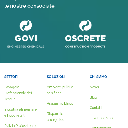
le nostre consociate
SETTORI
SOLUZIONI
CHI SIAMO
Lavaggio
Ambienti puliti e
News
Professionale dei
sanificati
Blog
Tessuti
Risparmio Idrico
Contatti
Industria alimentare
Risparmio
e Food retail
Lavora con noi
energetico
Pulizia Professionale