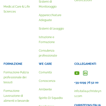
Certificazioni
Sistemi di
Medical Care & Life
Monitoraggio
Sciences
Apparecchiature
Adeguate
Sistemi di lavaggio
Istruzione e
Formazione
Consulenza
professionale
FORMAZIONE
WE CARE
COLLEGAMENTI
Formazione Pulizia
Comunità
professionale dei
Conoscenza
tessuti
+39 0299 76 52 00
Ambiente
Formazione
info.italia@christeyn
Lavorazione di
s.com
Spirito Di Squadra
alimenti e bevande
CHRISTEYNS ITALIA