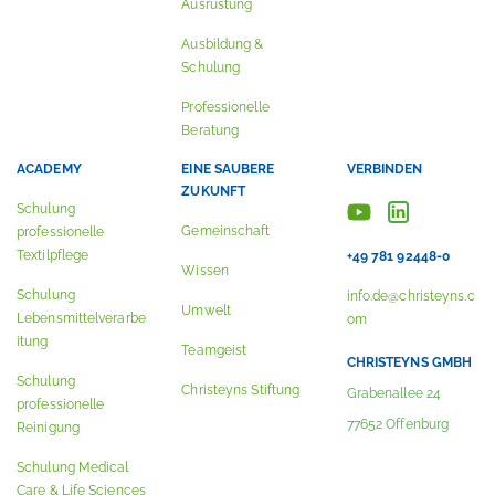
Ausrüstung
Ausbildung &
Schulung
Professionelle
Beratung
ACADEMY
EINE SAUBERE
VERBINDEN
ZUKUNFT
Schulung
Gemeinschaft
professionelle
Textilpflege
+49 781 92448-0
Wissen
Schulung
info.de@christeyns.c
Umwelt
Lebensmittelverarbe
om
itung
Teamgeist
CHRISTEYNS GMBH
Schulung
Christeyns Stiftung
Grabenallee 24
professionelle
77652 Offenburg
Reinigung
Schulung Medical
Care & Life Sciences