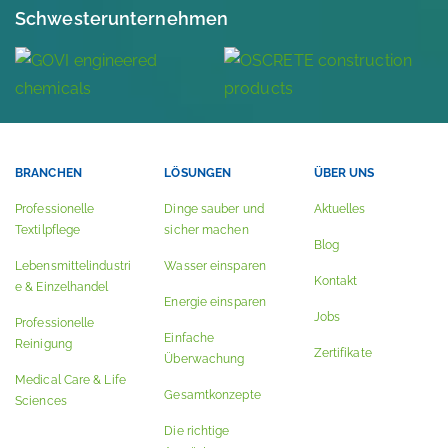
Schwesterunternehmen
BRANCHEN
LÖSUNGEN
ÜBER UNS
Professionelle
Dinge sauber und
Aktuelles
Textilpflege
sicher machen
Blog
Lebensmittelindustri
Wasser einsparen
Kontakt
e & Einzelhandel
Energie einsparen
Jobs
Professionelle
Einfache
Reinigung
Zertifikate
Überwachung
Medical Care & Life
Gesamtkonzepte
Sciences
Die richtige