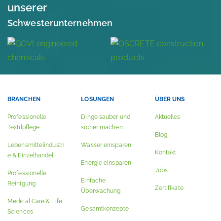
unserer
Schwesterunternehmen
BRANCHEN
LÖSUNGEN
ÜBER UNS
Professionelle
Dinge sauber und
Aktuelles
Textilpflege
sicher machen
Blog
Lebensmittelindustri
Wasser einsparen
Kontakt
e & Einzelhandel
Energie einsparen
Jobs
Professionelle
Einfache
Reinigung
Zertifikate
Überwachung
Medical Care & Life
Gesamtkonzepte
Sciences