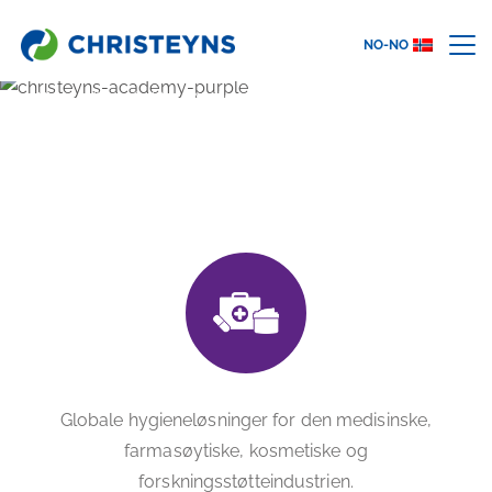
NO-NO
Hjem
Våre Industrier
Medisinsk Behandling og Biovitenskap
MEDISINSK BEHANDLING OG
BIOVITENSKAP
Globale hygieneløsninger for den medisinske,
farmasøytiske, kosmetiske og
forskningsstøtteindustrien.