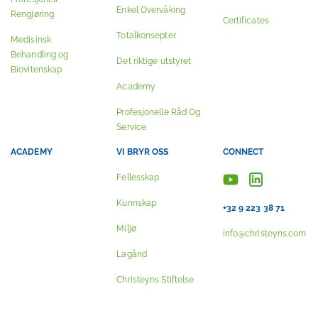
Enkel Overvåking
Rengjøring
Certificates
Totalkonsepter
Medisinsk
Behandling og
Det riktige utstyret
Biovitenskap
Academy
Profesjonelle Råd Og
Service
ACADEMY
VI BRYR OSS
CONNECT
Fellesskap
Kunnskap
+32 9 223 38 71
Miljø
info@christeyns.com
Lagånd
Christeyns Stiftelse