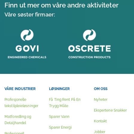
Finn ut mer om våre andre aktiviteter
Våre søster firmaer:
VÅRE INDUSTRIER
LØSNINGER
OM OSS
Profesjonelle
Få Ting Rent På En
Nyheter
tekstilpleieløsninger
Trygg Måte
Ekspertene Snakker
Matforedling og
Sparer Vann
Kontakt
Detaljhandel
Sparer Energi
Jobber
Profesjonell