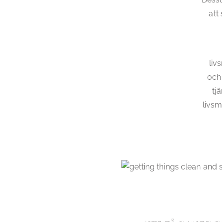
att
liv
och
tj
livsm