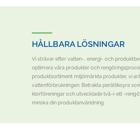
HÅLLBARA LÖSNINGAR
Vi strävar efter vatten-, energi- och produkt
optimera våra produkter och rengöringsprocess
produktsortiment miljömärkta produkter, vi a
vattenförbrukningen. Betrakta perättiksyra som e
klorföreningar och utvecklade två-i-ett -rengör
minska din produktanvändning.