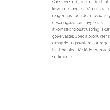
Christeyns erbjuder ett brett ut
livsmedelshygien: från centrala
rengörings- och desinfektionssy
doseringssystem, hygienisk
åtkomstkontrollutrustning, sku
golvkvastar. Specialprodukter
dimspridningssystem, skumgen
tvättmaskiner för lådor och ver
sortimentet.