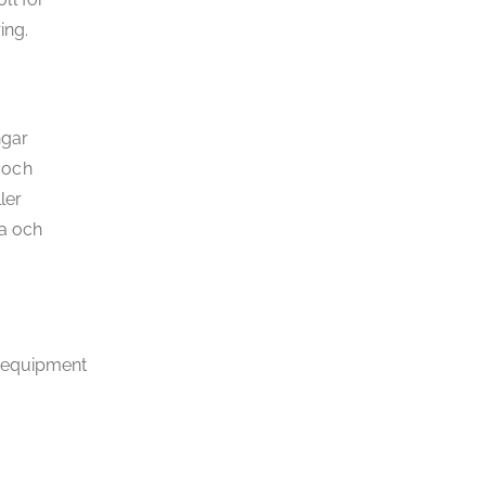
ing.
ngar
 och
ler
ra och