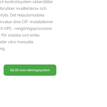
h kontrollsystem säkerställer
srutiner, kvalitetskrav och
fylls. Det helautomatiska
rvakar dina CIP -installationer
och OPC -rengöringsprocesser
. För snabba och enkla
juder våra manuella
ing.
Gå till övervakningssystem