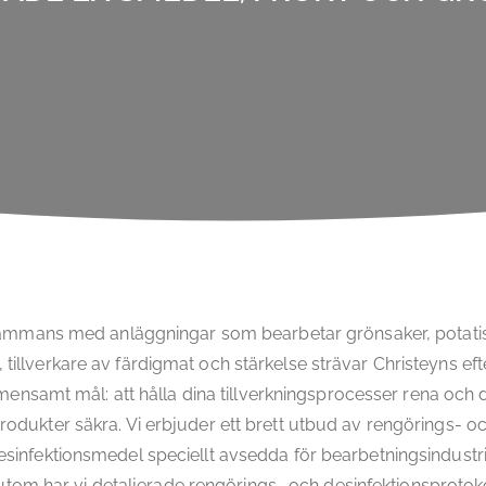
sammans med anläggningar som bearbetar grönsaker, potati
, tillverkare av färdigmat och stärkelse strävar Christeyns eft
ensamt mål: att hålla dina tillverkningsprocesser rena och 
rodukter säkra. Vi erbjuder ett brett utbud av rengörings- o
esinfektionsmedel speciellt avsedda för bearbetningsindustri
tom har vi detaljerade rengörings- och desinfektionsprotoko