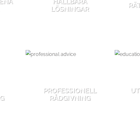
RENA
HÅLLBARA
RÄ
LÖSNINGAR
PROFESSIONELL
UT
NG
RÅDGIVNING