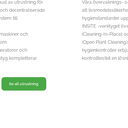
bud av utrustning för
Våra övervaknings- oc
 och decentraliserade
att livsmedelssäkerhet
stem till
hygienstandarder upp
INSITE -verktyget öve
rmaskiner och
(Cleaning-In-Place) 
 som
(Open Plant Cleaning)
eratorer och
hygienkontroller erb
ktyg kompletterar
kontrolltestkit en lösn
Se all utrustning