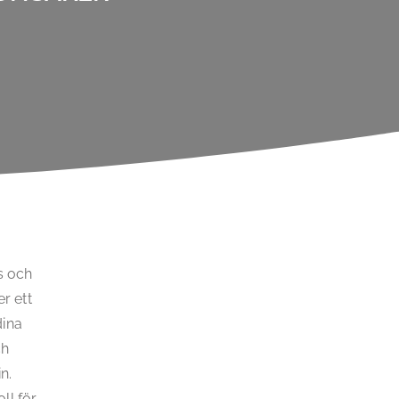
s och
er ett
dina
ch
n.
ll för