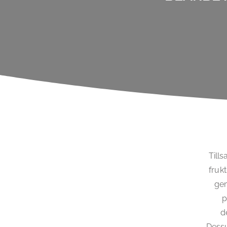
Till
frukt
gem
p
d
Dessu