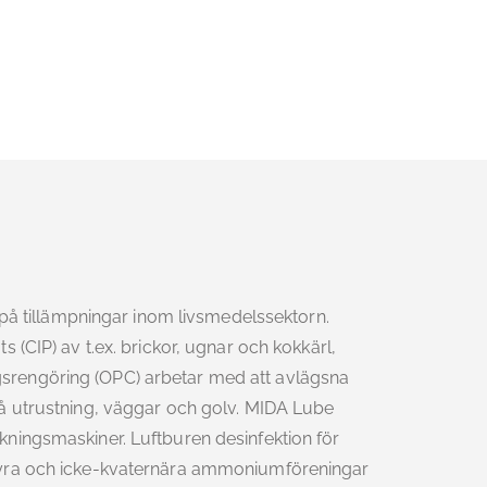
 på tillämpningar inom livsmedelssektorn.
 (CIP) av t.ex. brickor, ugnar och kokkärl,
rengöring (OPC) arbetar med att avlägsna
å utrustning, väggar och golv. MIDA Lube
ningsmaskiner. Luftburen desinfektion för
syra och icke-kvaternära ammoniumföreningar