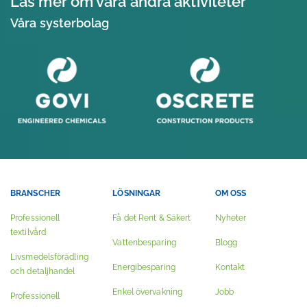
Läs mer om våra andra aktiviteter
Våra systerbolag
BRANSCHER
LÖSNINGAR
OM OSS
Professionell
Få det Rent & Säkert
Nyheter
textilvård
Vattenbesparing
Blogg
Livsmedelsförädling
Energibesparing
Kontakt
och detaljhandel
Enkel övervakning
Jobb
Professionell