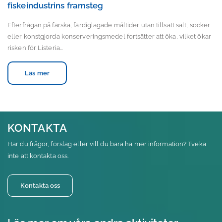
fiskeindustrins framsteg
Efterfrågan på färska, färdiglagade måltider utan tillsatt salt, socker
eller konstgjorda konserveringsmedel fortsätter att öka, vilket ökar
risken för Listeria…
Läs mer
KONTAKTA
Har du frågor, förslag eller vill du bara ha mer information? Tveka
inte att kontakta oss.
Kontakta oss