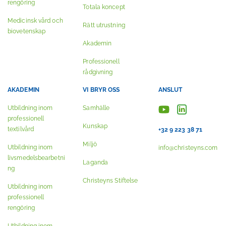
rengöring
Totala koncept
Medicinsk vård och
Rätt utrustning
biovetenskap
Akademin
Professionell
rådgivning
AKADEMIN
VI BRYR OSS
ANSLUT
Utbildning inom
Samhälle
professionell
Kunskap
textilvård
+32 9 223 38 71
Miljö
Utbildning inom
info@christeyns.com
livsmedelsbearbetni
Laganda
ng
Christeyns Stiftelse
Utbildning inom
professionell
rengöring