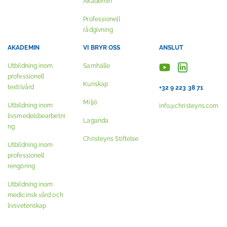
Akademin
Professionell
rådgivning
AKADEMIN
VI BRYR OSS
ANSLUT
Utbildning inom
Samhälle
professionell
Kunskap
textilvård
+32 9 223 38 71
Miljö
Utbildning inom
info@christeyns.com
livsmedelsbearbetni
Laganda
ng
Christeyns Stiftelse
Utbildning inom
professionell
rengöring
Utbildning inom
medicinsk vård och
livsvetenskap