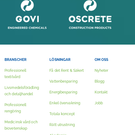
BRANSCHER
LÖSNINGAR
OM OSS
Professionell
Få det Rent & Säkert
Nyheter
textilvård
Vattenbesparing
Blogg
Livsmedelsförädling
Energibesparing
Kontakt
och detaljhandel
Enkel övervakning
Jobb
Professionell
rengöring
Totala koncept
Medicinsk vård och
Rätt utrustning
biovetenskap