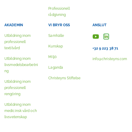
Professionell
rådgivning
AKADEMIN
VI BRYR OSS
ANSLUT
Utbildning inom
Samhälle
professionell
Kunskap
textilvård
+32 9 223 38 71
Miljö
Utbildning inom
info@christeyns.com
livsmedelsbearbetni
Laganda
ng
Christeyns Stiftelse
Utbildning inom
professionell
rengöring
Utbildning inom
medicinsk vård och
livsvetenskap