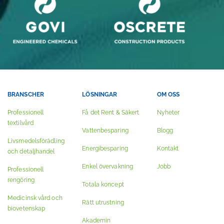
BRANSCHER
LÖSNINGAR
OM OSS
Professionell
Få det Rent & Säkert
Nyheter
textilvård
Vattenbesparing
Blogg
Livsmedelsförädling
Energibesparing
Kontakt
och detaljhandel
Enkel övervakning
Jobb
Professionell
rengöring
Totala koncept
Medicinsk vård och
Rätt utrustning
biovetenskap
Akademin