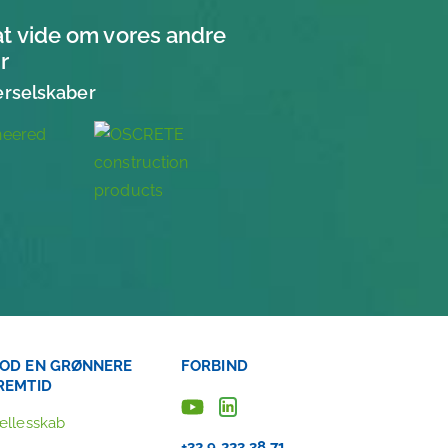
at vide om vores andre
r
erselskaber
OD EN GRØNNERE
FORBIND
REMTID
ællesskab
+32 9 223 38 71