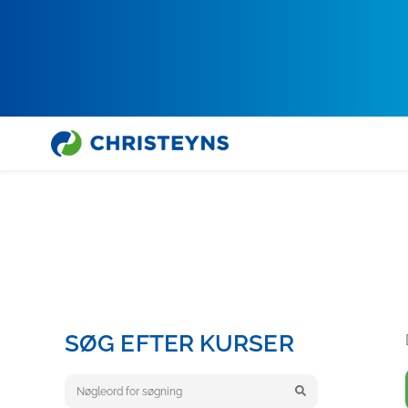
Home
Akademi
Professionel rengøringstræning
PR
SØG EFTER KURSER
Keyword search