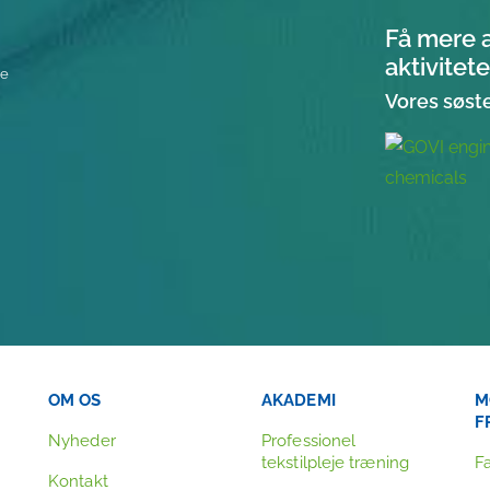
Få mere 
aktivitete
re
Vores søst
OM OS
AKADEMI
M
F
Nyheder
Professionel
tekstilpleje træning
F
Kontakt