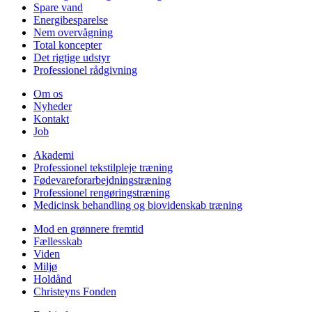
Spare vand
Energibesparelse
Nem overvågning
Total koncepter
Det rigtige udstyr
Professionel rådgivning
Om os
Nyheder
Kontakt
Job
Akademi
Professionel tekstilpleje træning
Fødevareforarbejdningstræning
Professionel rengøringstræning
Medicinsk behandling og biovidenskab træning
Mod en grønnere fremtid
Fællesskab
Viden
Miljø
Holdånd
Christeyns Fonden