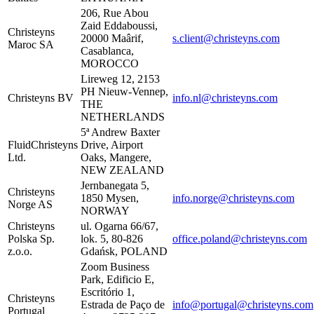
206, Rue Abou
Zaid Eddaboussi,
Christeyns
20000 Maârif,
s.client@christeyns.com
Maroc SA
Casablanca,
MOROCCO
Lireweg 12, 2153
PH Nieuw-Vennep,
Christeyns BV
info.nl@christeyns.com
THE
NETHERLANDS
5ª Andrew Baxter
FluidChristeyns
Drive, Airport
Ltd.
Oaks, Mangere,
NEW ZEALAND
Jernbanegata 5,
Christeyns
1850 Mysen,
info.norge@christeyns.com
Norge AS
NORWAY
Christeyns
ul. Ogarna 66/67,
Polska Sp.
lok. 5, 80-826
office.poland@christeyns.com
z.o.o.
Gdańsk, POLAND
Zoom Business
Park, Edificio E,
Escritório 1,
Christeyns
Estrada de Paço de
info@portugal@christeyns.com
Portugal