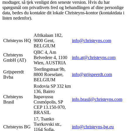
modtager, så tjek venligst den seneste version. Hvis du har
spørgsmål om privatlivets fred og behandlingen af ​​dine personlige
data, bedes du kontakte dit lokale Christeyns-kontor (kontaktdata i
listen nedenfor).
Afrikalaan 182,
Christeyns HQ
9000 Gent,
info@christeyns.com
BELGIUM
QBC 4, Am
Christeyns
Belvedere 4, 1100
info.at@christeyns.com
GmbH (AT)
Wien, AUSTRIA
Teerlingstraat 9b,
Grijspeerdt
8800 Roeselare,
info@grijspeerdt.com
Bvba
BELGIUM
Rodovia SP 332 km
136, Bairro
Christeyns
Itapavussu
info.brasil@christeyns.com
Brasil
Cosmópolis, SP
CEP 13.150-970,
BRASIL
17, Tsanko
Tserkovski str.,
Christeyns BG
info@christeyns-bg.eu
1164 Sofia,