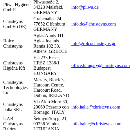
Pliwastraße 2,
Pliwa Hygiene
34323 Malsfeld,
info@pliwa.de
GmbH
GERMANY
Grabenallee 24,
Christeyns
77652 Offenburg,
info.de@christeyns.com
GmbH (DE)
GERMANY
Agias Annis 111,
Rolco
Agios Ioannis
info@rolcochristeyns.gr
Christeyns
Rentis 182 33,
Athens, GREECE
H-2233 Ecser,
Christeyns
HRSZ 1386/1,
office.hungary@christeyns.com
Higiéna Kft
Budapest,
HUNGARY
Mazars, Block 3,
Christeyns
Harcourt Centre,
Technologies
Harcourt Road,
Ltd
Dublin, IRELAND
Via Aldo Moro 30,
Christeyns
20060 Pessano con
info.italia@christeyns.com
Italia SRL
Bornago, ITALY
UAB
Šeimyniškių g. 21,
Christeyns
09236 Vilnius,
info.baltic@christeyns.com
Baltics
LITHUANIA