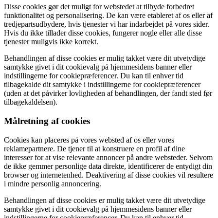
Disse cookies gør det muligt for webstedet at tilbyde forbedret
funktionalitet og personalisering. De kan være etableret af os eller af
tredjepartsudbydere, hvis tjenester vi har indarbejdet på vores sider.
Hvis du ikke tillader disse cookies, fungerer nogle eller alle disse
tjenester muligvis ikke korrekt.
Behandlingen af ​​disse cookies er mulig takket være dit utvetydige
samtykke givet i dit cookievalg på hjemmesidens banner eller
indstillingerne for cookiepræferencer. Du kan til enhver tid
tilbagekalde dit samtykke i indstillingerne for cookiepræferencer
(uden at det påvirker lovligheden af ​​behandlingen, der fandt sted før
tilbagekaldelsen).
Målretning af cookies
Cookies kan placeres på vores websted af os eller vores
reklamepartnere. De tjener til at konstruere en profil af dine
interesser for at vise relevante annoncer på andre websteder. Selvom
de ikke gemmer personlige data direkte, identificerer de entydigt din
browser og internetenhed. Deaktivering af disse cookies vil resultere
i mindre personlig annoncering.
Behandlingen af ​​disse cookies er mulig takket være dit utvetydige
samtykke givet i dit cookievalg på hjemmesidens banner eller
indstillingerne for cookiepræferencer. Du kan til enhver tid