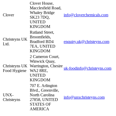
Clover House,
Macclesfield Road,
Whaley Bridge
Clover
info@cloverchemicals.com
SK23 7DQ,
UNITED
KINGDOM
Rutland Street,
Broomfields,
Christeyns UK
Bradford BD4
enquiry.uk@christeyns.com
Ltd.
7EA, UNITED
KINGDOM
2 Cameron Court,
Winwick Quay,
Christeyns UK
Warrington, Chesire
uk-foodinfo@christeyns.com
Food Hygiene
WA2 8RE,
UNITED
KINGDOM
707 E. Arlington
Blvd., Greenville,
UNX-
North Carolina
info@unxchristeyns.com
Christeyns
27858, UNITED
STATES OF
AMERICA