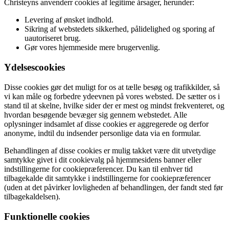
Christeyns anvenderr cookies af legitime årsager, herunder:
Levering af ønsket indhold.
Sikring af webstedets sikkerhed, pålidelighed og sporing af
uautoriseret brug.
Gør vores hjemmeside mere brugervenlig.
Ydelsescookies
Disse cookies gør det muligt for os at tælle besøg og trafikkilder, så
vi kan måle og forbedre ydeevnen på vores websted. De sætter os i
stand til at skelne, hvilke sider der er mest og mindst frekventeret, og
hvordan besøgende bevæger sig gennem webstedet. Alle
oplysninger indsamlet af disse cookies er aggregerede og derfor
anonyme, indtil du indsender personlige data via en formular.
Behandlingen af ​​disse cookies er mulig takket være dit utvetydige
samtykke givet i dit cookievalg på hjemmesidens banner eller
indstillingerne for cookiepræferencer. Du kan til enhver tid
tilbagekalde dit samtykke i indstillingerne for cookiepræferencer
(uden at det påvirker lovligheden af ​​behandlingen, der fandt sted før
tilbagekaldelsen).
Funktionelle cookies