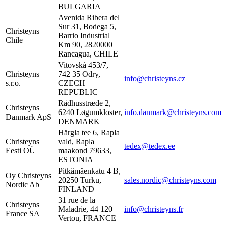
BULGARIA
Avenida Ribera del
Sur 31, Bodega 5,
Christeyns
Barrio Industrial
Chile
Km 90, 2820000
Rancagua, CHILE
Vitovská 453/7,
Christeyns
742 35 Odry,
info@christeyns.cz
s.r.o.
CZECH
REPUBLIC
Rådhusstræde 2,
Christeyns
6240 Løgumkloster,
info.danmark@christeyns.com
Danmark ApS
DENMARK
Härgla tee 6, Rapla
Christeyns
vald, Rapla
tedex@tedex.ee
Eesti OÜ
maakond 79633,
ESTONIA
Pitkämäenkatu 4 B,
Oy Christeyns
20250 Turku,
sales.nordic@christeyns.com
Nordic Ab
FINLAND
31 rue de la
Christeyns
Maladrie, 44 120
info@christeyns.fr
France SA
Vertou, FRANCE