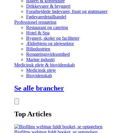
Bageri & konfekture
Drikkevarer & bryggeri
Forarbejdede fødevarer, frugt og grøntsager
Fødevaredetailhandel
Professionel rengøring
Restaurant og catering
Hotel & Spa
Byggeri, skoler og faciliteter
Ældrehjem og plejesektor
Bilindustrien
Rengøringsvirksomhed
Marine industri
Medicinsk pleje & biovidenskab
Medicinsk pleje
Biovidenskab
Se alle brancher
Top Articles
Biofilms webinar fuldt booket, se optagelsen