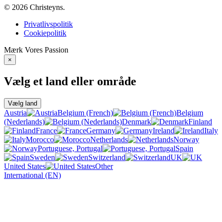
© 2026 Christeyns.
Privatlivspolitik
Cookiepolitik
Mærk
Vores
Passion
×
Vælg et land eller område
Vælg land
Austria
Belgium (French)
Belgium
(Nederlands)
Denmark
Finland
France
Germany
Ireland
Italy
Morocco
Netherlands
Norway
Portuguese, Portugal
Spain
Sweden
Switzerland
UK
United States
Other
International (EN)