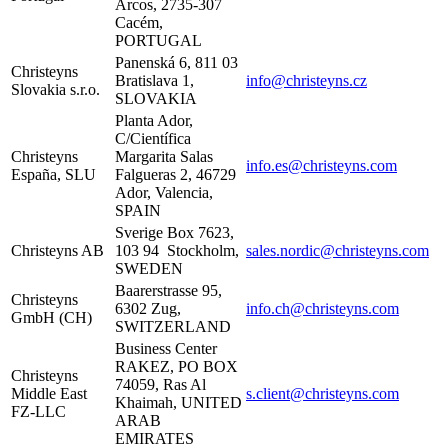
Arcos, 2735-307
Cacém,
PORTUGAL
Panenská 6, 811 03
Christeyns
Bratislava 1,
info@christeyns.cz
Slovakia s.r.o.
SLOVAKIA
Planta Ador,
C/Científica
Christeyns
Margarita Salas
info.es@christeyns.com
España, SLU
Falgueras 2, 46729
Ador, Valencia,
SPAIN
Sverige Box 7623,
Christeyns AB
103 94 Stockholm,
sales.nordic@christeyns.com
SWEDEN
Baarerstrasse 95,
Christeyns
6302 Zug,
info.ch@christeyns.com
GmbH (CH)
SWITZERLAND
Business Center
RAKEZ, PO BOX
Christeyns
74059, Ras Al
Middle East
s.client@christeyns.com
Khaimah, UNITED
FZ-LLC
ARAB
EMIRATES