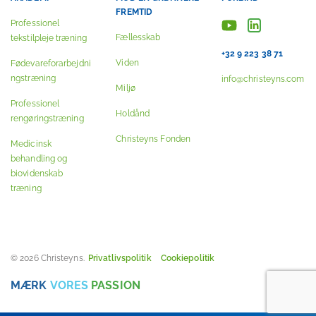
FREMTID
Professionel
Fællesskab
tekstilpleje træning
+32 9 223 38 71
Viden
Fødevareforarbejdni
ngstræning
info@christeyns.com
Miljø
Professionel
Holdånd
rengøringstræning
Christeyns Fonden
Medicinsk
behandling og
biovidenskab
træning
© 2026 Christeyns.
Privatlivspolitik
Cookiepolitik
MÆRK
VORES
PASSION