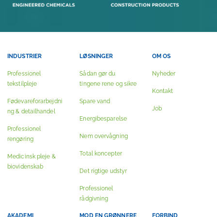
INDUSTRIER
LØSNINGER
OM OS
Professionel
Sådan gør du
Nyheder
tekstilpleje
tingene rene og sikre
Kontakt
Fødevareforarbejdni
Spare vand
Job
ng & detailhandel
Energibesparelse
Professionel
Nem overvågning
rengøring
Total koncepter
Medicinsk pleje &
biovidenskab
Det rigtige udstyr
Professionel
rådgivning
AKADEMI
MOD EN GRØNNERE
FORBIND