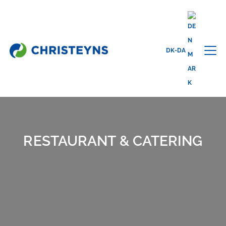
Home
Industrier
Professionel rengøring
Restaurant og
DK-DA
catering
RESTAURANT & CATERING