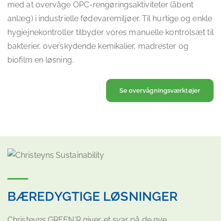
med at overvåge OPC-rengøringsaktiviteter (åbent
anlæg) i industrielle fødevaremiljøer. Til hurtige og enkle
hygiejnekontroller tilbyder vores manuelle kontrolsæt til
bakterier, overskydende kemikalier, madrester og
biofilm en løsning.
Se overvågningsværktøjer
BÆREDYGTIGE LØSNINGER
Christeyns GREEN'R giver et svar på de nye,