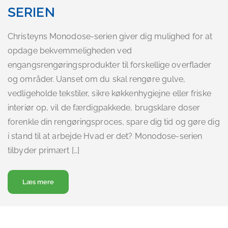
SERIEN
Christeyns Monodose-serien giver dig mulighed for at
opdage bekvemmeligheden ved
engangsrengøringsprodukter til forskellige overflader
og områder. Uanset om du skal rengøre gulve,
vedligeholde tekstiler, sikre køkkenhygiejne eller friske
interiør op, vil de færdigpakkede, brugsklare doser
forenkle din rengøringsproces, spare dig tid og gøre dig
i stand til at arbejde Hvad er det? Monodose-serien
tilbyder primært […]
about Forenkle og forbedre din rengøringsrutine med
Læs mere