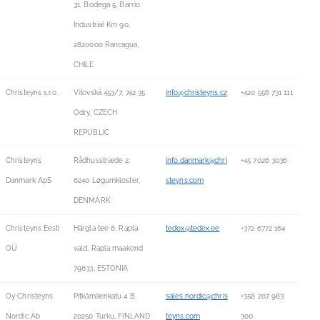
31, Bodega 5, Barrio
Industrial Km 90,
2820000 Rancagua,
CHILE
Christeyns s.r.o.
Vitovská 453/7, 742 35
info@christeyns.cz
+420 556 731 111
Odry, CZECH
REPUBLIC
Christeyns
Rådhusstræde 2,
info.danmark@chri
+45 7026 3036
Danmark ApS
6240 Løgumkloster,
steyns.com
DENMARK
Christeyns Eesti
Härgla tee 6, Rapla
tedex@tedex.ee
+372 6772 164
OÜ
vald, Rapla maakond
79633, ESTONIA
Oy Christeyns
Pitkämäenkatu 4 B,
sales.nordic@chris
+358 207 983
Nordic Ab
20250 Turku, FINLAND
teyns.com
300