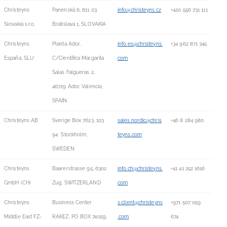
Christeyns
Panenská 6, 811 03
info@christeyns.cz
+420 556 731 111
Slovakia s.r.o.
Bratislava 1, SLOVAKIA
Christeyns
Planta Ador,
info.es@christeyns.
+34 962 871 345
España, SLU
C/Científica Margarita
com
Salas Falgueras 2,
46729 Ador, Valencia,
SPAIN
Christeyns AB
Sverige Box 7623, 103
sales.nordic@chris
+46 8 284 980
94 Stockholm,
teyns.com
SWEDEN
Christeyns
Baarerstrasse 95, 6302
info.ch@christeyns.
+41 41 252 1616
GmbH (CH)
Zug, SWITZERLAND
com
Christeyns
Business Center
s.client@christeyns
+971 507 059
Middle East FZ-
RAKEZ, PO BOX 74059,
.com
674