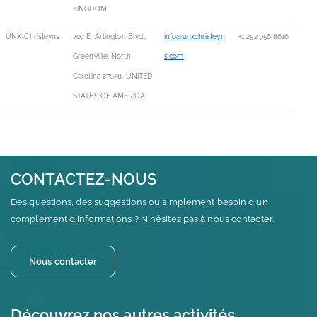
KINGDOM
UNX-Christeyns
707 E. Arlington Blvd.,
info@unxchristeyn
+1 252 756 8616
Greenville, North
s.com
Carolina 27858, UNITED
STATES OF AMERICA
CONTACTEZ-NOUS
Des questions, des suggestions ou simplement besoin d'un
complément d'informations ? N'hésitez pas à nous contacter.
Nous contacter
Découvrez nos autres activités