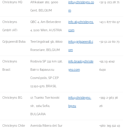
Christeyns HQ
Afrikalaan 182, 9000
info@christeyns.co
+32 9 223 28 71
Gent, BELGIUM
m
Christeyns
QBC 4, Am Belvedere
info.at@christeyns.
+43 1 877 60 57
GmbH (AT)
4, 1100 Wien, AUSTRIA
com
Grijspeerdt Bvba
Teerlingstraat 9b, 8800
info@grijspeerdt.c
+32 51 22 60 73
Roeselare, BELGIUM
om
Christeyns
Rodovia SP 332 km 136,
info.brasil@christe
+55 19 4042
Brasil
Bairro Itapavussu
yns.com
6430
Cosmópolis, SP CEP
13.150-970, BRASIL
Christeyns BG
17, Tsanko Tserkovski
info@christeyns-
+359 2 963 36
str., 1164 Sofia,
bg.eu
26
BULGARIA
Christeyns Chile
Avenida Ribera del Sur
+560 749 512 43