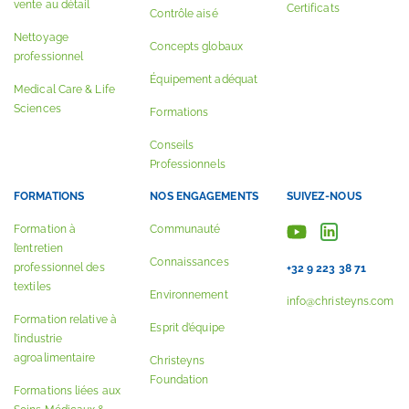
vente au détail
Certificats
Contrôle aisé
Nettoyage
Concepts globaux
professionnel
Équipement adéquat
Medical Care & Life
Sciences
Formations
Conseils
Professionnels
FORMATIONS
NOS ENGAGEMENTS
SUIVEZ-NOUS
Formation à
Communauté
l’entretien
Connaissances
professionnel des
+32 9 223 38 71
textiles
Environnement
info@christeyns.com
Formation relative à
Esprit d’équipe
l’industrie
agroalimentaire
Christeyns
Foundation
Formations liées aux