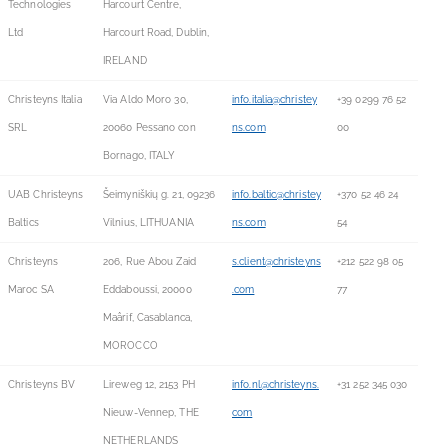
Technologies
Harcourt Centre,
Ltd
Harcourt Road, Dublin,
IRELAND
Christeyns Italia
Via Aldo Moro 30,
info.italia@christey
+39 0299 76 52
SRL
20060 Pessano con
ns.com
00
Bornago, ITALY
UAB Christeyns
Šeimyniškių g. 21, 09236
info.baltic@christey
+370 52 46 24
Baltics
Vilnius, LITHUANIA
ns.com
54
Christeyns
206, Rue Abou Zaid
s.client@christeyns
+212 522 98 05
Maroc SA
Eddaboussi, 20000
.com
77
Maârif, Casablanca,
MOROCCO
Christeyns BV
Lireweg 12, 2153 PH
info.nl@christeyns.
+31 252 345 030
Nieuw-Vennep, THE
com
NETHERLANDS