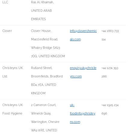
LLC
Ras Al Khaimah,
UNITED ARAB
EMIRATES
Clover
Clover House,
info@cloverchemic
+44 1663 733
Macclesfield Road,
als.com
114
Whaley Bridge SK23
7DQ, UNITED KINGDOM
Christeyns UK
Rutland Street,
enquiry.uk@christe
+44 1274 393
Ltd.
Broomfields, Bradford
yns.com
286
BD4 7EA, UNITED
KINGDOM
Christeyns UK
2 Cameron Court,
uk-
+44 1925 234
Food Hygiene
Winwick Quay,
foodinfo@christey
696
Warrington, Chesire
ns.com
WA2 8RE, UNITED