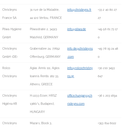
Christeyns
31 rue de la Maladrie,
info@christeyns.fr
+33 2 40 80 27
France SA
44 120 Vertou, FRANCE
27
Pliwa Hygiene
Pliwastraße 2, 34323
info@pliwa.de
+49 56 61 73 17
GmbH
Malsfeld, GERMANY
0
Christeyns
Grabenallee 24, 77652
info.de@christeyns
+49 78 19 24 48
GmbH (DE)
Offenburg, GERMANY
.com
0
Rolco
Agias Annis 111, Agios
info@rolcochristey
+30 210 3493
Christeyns
Ioannis Rentis 182 33,
ns.gr
647
Athens, GREECE
Christeyns
H-2233 Ecser, HRSZ
office.hungary@ch
+36 1 203 1694
Higiéna Kft
1386/1, Budapest,
risteyns.com
HUNGARY
Christeyns
Mazars, Block 3,
+353 814 6022