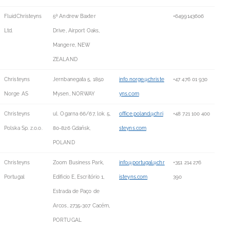
FluidChristeyns
5ª Andrew Baxter
+6499143606
Ltd.
Drive, Airport Oaks,
Mangere, NEW
ZEALAND
Christeyns
Jernbanegata 5, 1850
info.norge@christe
+47 476 01 930
Norge AS
Mysen, NORWAY
yns.com
Christeyns
ul. Ogarna 66/67, lok. 5,
office.poland@chri
+48 721 100 400
Polska Sp. z.o.o.
80-826 Gdańsk,
steyns.com
POLAND
Christeyns
Zoom Business Park,
info@portugal@chr
+351 214 276
Portugal
Edificio E, Escritório 1,
isteyns.com
390
Estrada de Paço de
Arcos, 2735-307 Cacém,
PORTUGAL