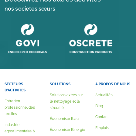
nos sociétés sœurs
SECTEURS
SOLUTIONS
À PROPOS DE NOUS
D’ACTIVITÉS
Solutions axées sur
Actualités
Entretien
le nettoyage et la
Blog
professionnel des
sécurité
textiles
Contact
Économiser l’eau
Industrie
Emplois
Économiser l’énergie
agroalimentaire &