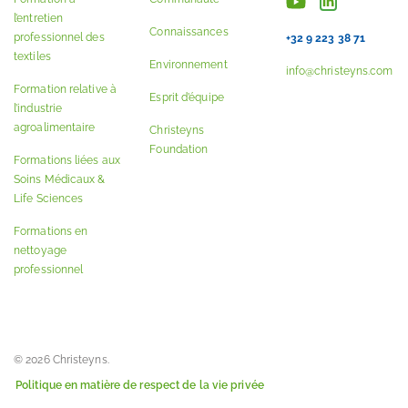
l’entretien
Connaissances
professionnel des
+32 9 223 38 71
textiles
Environnement
info@christeyns.com
Formation relative à
Esprit d’équipe
l’industrie
agroalimentaire
Christeyns
Foundation
Formations liées aux
Soins Médicaux &
Life Sciences
Formations en
nettoyage
professionnel
© 2026 Christeyns.
Politique en matière de respect de la vie privée