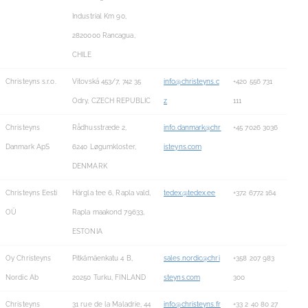
Industrial Km 90,
2820000 Rancagua,
CHILE
Christeyns s.r.o.
Vitovská 453/7, 742 35
info@christeyns.c
+420 556 731
Odry, CZECH REPUBLIC
z
111
Christeyns
Rådhusstræde 2,
info.danmark@chr
+45 7026 3036
Danmark ApS
6240 Løgumkloster,
isteyns.com
DENMARK
Christeyns Eesti
Härgla tee 6, Rapla vald,
tedex@tedex.ee
+372 6772 164
OÜ
Rapla maakond 79633,
ESTONIA
Oy Christeyns
Pitkämäenkatu 4 B,
sales.nordic@chri
+358 207 983
Nordic Ab
20250 Turku, FINLAND
steyns.com
300
Christeyns
31 rue de la Maladrie, 44
info@christeyns.fr
+33 2 40 80 27