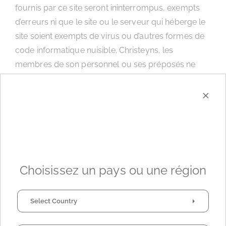
fournis par ce site seront ininterrompus, exempts
d’erreurs ni que le site ou le serveur qui héberge le
site soient exempts de virus ou d’autres formes de
code informatique nuisible. Christeyns, les
membres de son personnel ou ses préposés ne
peuvent en aucun cas être tenus responsables des
×
dommages directs, indirects ou consécutifs
résultant de l’utilisation de ce site.
Cette exclusion et limitation ne s’applique que dans
la mesure permise par la loi et ne porte pas atteinte
aux dispositions expresses de tout contrat de
Choisissez un pays ou une région
licence ou de souscription écrit de Christeyns en ce
qui concerne l’utilisation de tout service en ligne
fourni par l’intermédiaire de ce site.
Select Country
Liens