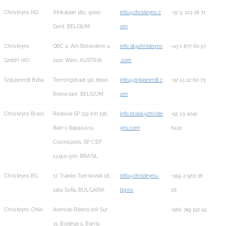
Christeyns HQ
Afrikalaan 182, 9000
info@christeyns.c
+32 9 223 28 71
Gent, BELGIUM
om
Christeyns
QBC 4, Am Belvedere 4,
info.at@christeyns
+43 1 877 60 57
GmbH (AT)
1100 Wien, AUSTRIA
.com
Grijspeerdt Bvba
Teerlingstraat 9b, 8800
info@grijspeerdt.c
+32 51 22 60 73
Roeselare, BELGIUM
om
Christeyns Brasil
Rodovia SP 332 km 136,
info.brasil@christe
+55 19 4042
Bairro Itapavussu
yns.com
6430
Cosmópolis, SP CEP
13.150-970, BRASIL
Christeyns BG
17, Tsanko Tserkovski str.,
info@christeyns-
+359 2 963 36
1164 Sofia, BULGARIA
bg.eu
26
Christeyns Chile
Avenida Ribera del Sur
+560 749 512 43
31, Bodega 5, Barrio