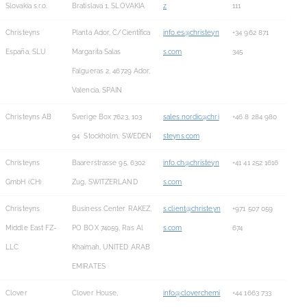
Slovakia s.r.o.
Bratislava 1, SLOVAKIA
z
111
Christeyns
Planta Ador, C/Científica
info.es@christeyn
+34 962 871
España, SLU
Margarita Salas
s.com
345
Falgueras 2, 46729 Ador,
Valencia, SPAIN
Christeyns AB
Sverige Box 7623, 103
sales.nordic@chri
+46 8 284 980
94 Stockholm, SWEDEN
steyns.com
Christeyns
Baarerstrasse 95, 6302
info.ch@christeyn
+41 41 252 1616
GmbH (CH)
Zug, SWITZERLAND
s.com
Christeyns
Business Center RAKEZ,
s.client@christeyn
+971 507 059
Middle East FZ-
PO BOX 74059, Ras Al
s.com
674
LLC
Khaimah, UNITED ARAB
EMIRATES
Clover
Clover House,
info@cloverchemi
+44 1663 733