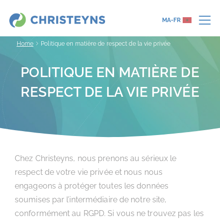
MA-FR
Home
Politique en matière de respect de la vie privée
POLITIQUE EN MATIÈRE DE
RESPECT DE LA VIE PRIVÉE
Chez Christeyns, nous prenons au sérieux le
respect de votre vie privée et nous nous
engageons à protéger toutes les données
soumises par l’intermédiaire de notre site,
conformément au RGPD. Si vous ne trouvez pas les