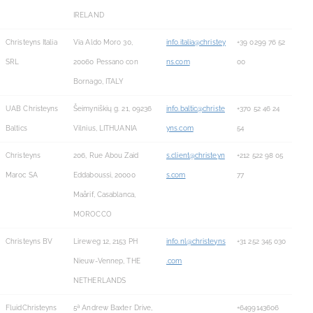
IRELAND
Christeyns Italia
Via Aldo Moro 30,
info.italia@christey
+39 0299 76 52
SRL
20060 Pessano con
ns.com
00
Bornago, ITALY
UAB Christeyns
Šeimyniškių g. 21, 09236
info.baltic@christe
+370 52 46 24
Baltics
Vilnius, LITHUANIA
yns.com
54
Christeyns
206, Rue Abou Zaid
s.client@christeyn
+212 522 98 05
Maroc SA
Eddaboussi, 20000
s.com
77
Maârif, Casablanca,
MOROCCO
Christeyns BV
Lireweg 12, 2153 PH
info.nl@christeyns
+31 252 345 030
Nieuw-Vennep, THE
.com
NETHERLANDS
FluidChristeyns
5ª Andrew Baxter Drive,
+6499143606