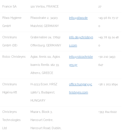
France SA
120 Vertou, FRANCE
27
Pliwa Hygiene
Pliwastraße 2, 34323
info@pliwa.de
+49 56 61 73 17
GmbH
Malsfeld, GERMANY
0
Christeyns
Grabenallee 24, 77652
info.de@christeyn
+49 78 19 24 48
GmbH (DE)
Offenburg, GERMANY
s.com
0
Rolco Christeyns
Agias Annis 111, Agios
info@rolcochriste
+30 210 3493
Ioannis Rentis 182 33,
yns.gr
647
Athens, GREECE
Christeyns
H-2233 Ecser, HRSZ
office.hungary@c
+36 1 203 1694
Higiéna Kft
1386/1, Budapest,
hristeyns.com
HUNGARY
Christeyns
Mazars, Block 3,
+353 814 6022
Technologies
Harcourt Centre,
Ltd
Harcourt Road, Dublin,