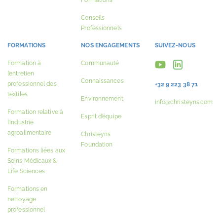
Formations
Conseils
Professionnels
FORMATIONS
NOS ENGAGEMENTS
SUIVEZ-NOUS
Formation à
Communauté
l’entretien
Connaissances
professionnel des
+32 9 223 38 71
textiles
Environnement
info@christeyns.com
Formation relative à
Esprit d’équipe
l’industrie
agroalimentaire
Christeyns
Foundation
Formations liées aux
Soins Médicaux &
Life Sciences
Formations en
nettoyage
professionnel