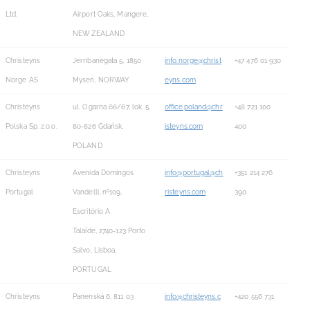
Ltd.
Airport Oaks, Mangere,
NEW ZEALAND
Christeyns
Jernbanegata 5, 1850
info.norge@christ
+47 476 01 930
Norge AS
Mysen, NORWAY
eyns.com
Christeyns
ul. Ogarna 66/67, lok. 5,
office.poland@chr
+48 721 100
Polska Sp. z.o.o.
80-826 Gdańsk,
isteyns.com
400
POLAND
Christeyns
Avenida Domingos
info@portugal@ch
+351 214 276
Portugal
Vandelli, nº109,
risteyns.com
390
Escritório A
Talaíde, 2740-123 Porto
Salvo, Lisboa,
PORTUGAL
Christeyns
Panenská 6, 811 03
info@christeyns.c
+420 556 731