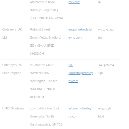
Macclesfield Road,
cals.com
114
Whaley Bridge SK23
7DQ, UNITED KINGDOM
Christeyns UK
Rutland Street,
enquiry.uk@christ
+44 1274 393
Ltd.
Broomfields, Bradford
eyns.com
286
BD4 7EA, UNITED
KINGDOM
Christeyns UK
2 Cameron Court,
uk-
+44 1925 234
Food Hygiene
Winwick Quay,
foodinfo@christey
696
Warrington, Chesire
ns.com
WA2 8RE, UNITED
KINGDOM
UNX-Christeyns
707 E. Arlington Blvd.,
info@unxchristey
+1 252 756
Greenville, North
ns.com
8616
Carolina 27858, UNITED