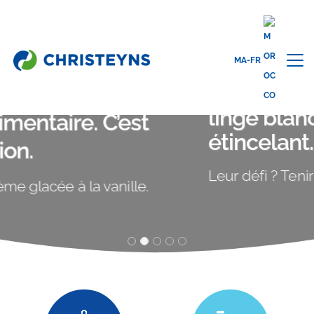
MA-FR
Nous contribuons à rendre le
linge blanc propre et
étincelant. C’est notre défi.
Leur défi ? Tenir tous les deux sur ce selfie.