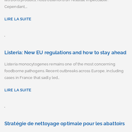
Cependant,…
LIRE LA SUITE
Listeria: New EU regulations and how to stay ahead
Listeria monocytogenes remains one of the most concerning
foodborne pathogens. Recent outbreaks across Europe, including
cases in France that sadly led…
LIRE LA SUITE
Stratégie de nettoyage optimale pour les abattoirs
À l’abattoir Euro Meat Group NV à Mouscron, 1.600 bovins passent