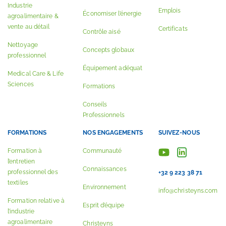
Industrie
Emplois
Économiser l’énergie
agroalimentaire &
vente au détail
Certificats
Contrôle aisé
Nettoyage
Concepts globaux
professionnel
Équipement adéquat
Medical Care & Life
Sciences
Formations
Conseils
Professionnels
FORMATIONS
NOS ENGAGEMENTS
SUIVEZ-NOUS
Formation à
Communauté
l’entretien
Connaissances
professionnel des
+32 9 223 38 71
textiles
Environnement
info@christeyns.com
Formation relative à
Esprit d’équipe
l’industrie
agroalimentaire
Christeyns