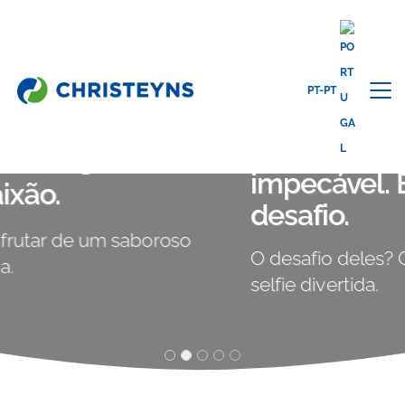
PT-PT
Contribuímos para que a
roupa esteja limpa e
impecável. Este é o nosso
desafio.
O desafio deles? Caberem os dois, nesta
selfie divertida.