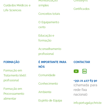
Monitorização
Christeyns
Cuidados Médicos e
simples
Certificados
Life Sciences
Conceitos totais
O Equipamento
certo
Educação e
formação
Aconselhamento
profissional
FORMAÇÃO
É IMPORTANTE PARA
CONTACTAR
NÓS
Formação em
Comunidade
Tratamento têxtil
profissional
+351 21 427 63 90
Conhecimento
(chamada para
Formação em
rede fixa
Ambiente
Processamento
nacional)
alimentar
Espírito de Equipa
info.portugal@christe