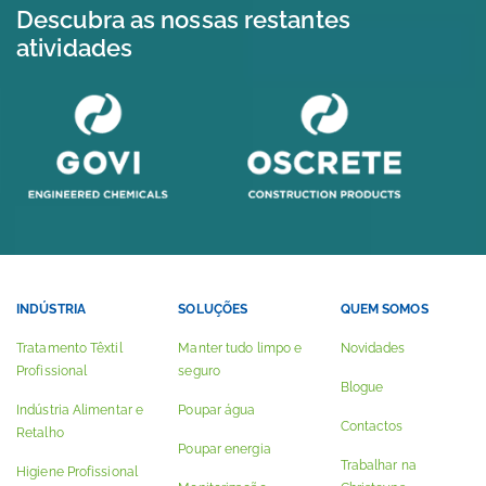
Descubra as nossas restantes
atividades
INDÚSTRIA
SOLUÇÕES
QUEM SOMOS
Tratamento Têxtil
Manter tudo limpo e
Novidades
Profissional
seguro
Blogue
Indústria Alimentar e
Poupar água
Contactos
Retalho
Poupar energia
Trabalhar na
Higiene Profissional