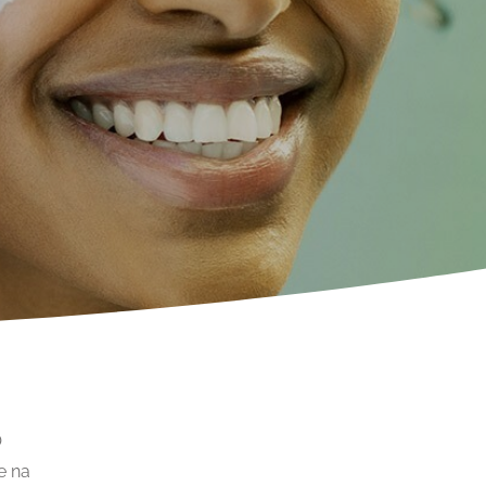
O
e na