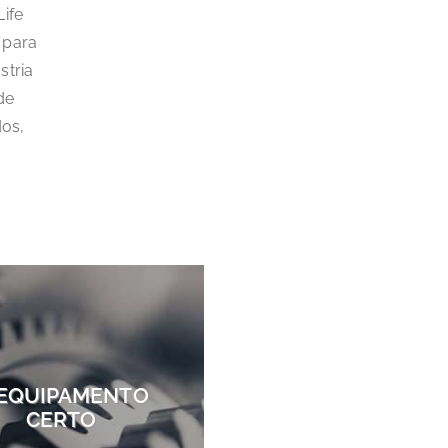
Life
 para
stria
de
dos,
 EQUIPAMENTO
CERTO