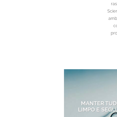
ras
Scie
ambi
c
pro
MANTER TU
LIMPO E SEG