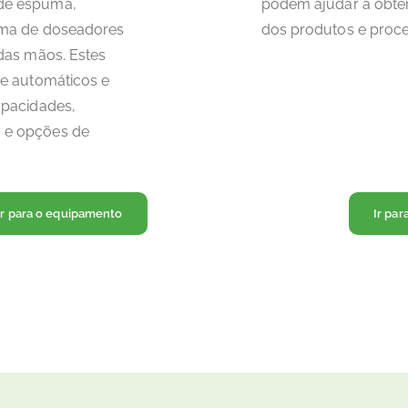
de espuma,
podem ajudar a obter
ama de doseadores
dos produtos e proc
das mãos. Estes
 e automáticos e
apacidades,
 e opções de
Ir para o equipamento
Ir pa