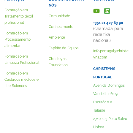
NÓS
Formação em
Comunidade
Tratamento têxtil
profissional
+351 21 427 63 90
Conhecimento
(chamada para
Formação em
rede fixa
Ambiente
Processamento
nacional)
alimentar
Espírito de Equipa
info.portugal@christe
Formação em
yns.com
Christeyns
Limpeza Profissional
Foundation
CHRISTEYNS
Formação em
PORTUGAL
Cuidados médicos e
Avenida Domingos
Life Sciences
Vandelli, nº109,
Escritório A
Talaíde
2740-123 Porto Salvo
Lisboa