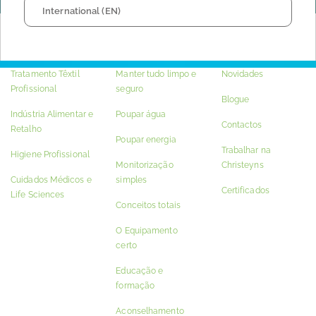
International (EN)
INDÚSTRIA
SOLUÇÕES
QUEM SOMOS
Tratamento Têxtil
Manter tudo limpo e
Novidades
Profissional
seguro
Blogue
Indústria Alimentar e
Poupar água
Contactos
Retalho
Poupar energia
Trabalhar na
Higiene Profissional
Monitorização
Christeyns
Cuidados Médicos e
simples
Certificados
Life Sciences
Conceitos totais
O Equipamento
certo
Educação e
formação
Aconselhamento