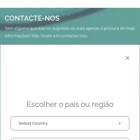
CONTACTE-NOS
Tem alguma questão ou sugestão ou está apenas à procura de mais
informações? Não hesite em contactar-nos.
×
Contacte-nos
Descubra as nossas restantes
atividades
Escolher o país ou região
Select Country