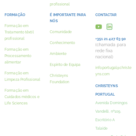
profissional
FORMAÇÃO
É IMPORTANTE PARA
CONTACTAR
NÓS
Formação em
Comunidade
Tratamento têxtil
profissional
+351 21 427 63 90
Conhecimento
(chamada para
Formação em
rede fixa
Ambiente
Processamento
nacional)
alimentar
Espírito de Equipa
info.portugal@christe
Formação em
yns.com
Christeyns
Limpeza Profissional
Foundation
CHRISTEYNS
Formação em
PORTUGAL
Cuidados médicos e
Avenida Domingos
Life Sciences
Vandelli, nº109,
Escritório A
Talaíde