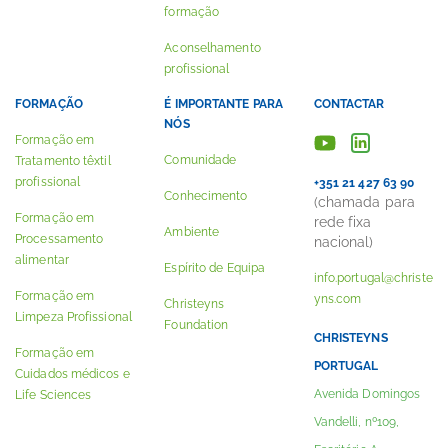
formação
Aconselhamento
profissional
FORMAÇÃO
É IMPORTANTE PARA
CONTACTAR
NÓS
Formação em
Comunidade
Tratamento têxtil
profissional
+351 21 427 63 90
Conhecimento
(chamada para
Formação em
rede fixa
Ambiente
Processamento
nacional)
alimentar
Espírito de Equipa
info.portugal@christe
Formação em
yns.com
Christeyns
Limpeza Profissional
Foundation
CHRISTEYNS
Formação em
PORTUGAL
Cuidados médicos e
Avenida Domingos
Life Sciences
Vandelli, nº109,