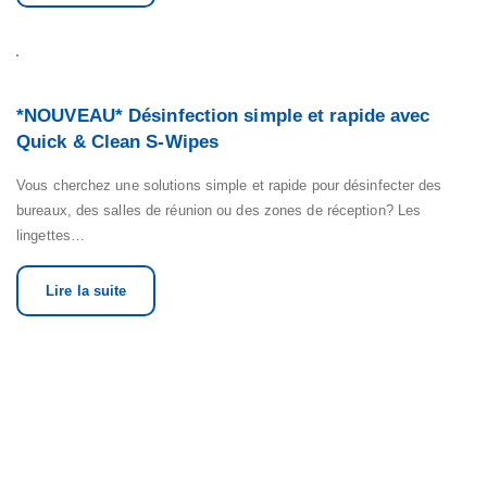
*NOUVEAU* Désinfection simple et rapide avec
Quick & Clean S-Wipes
Vous cherchez une solutions simple et rapide pour désinfecter des
bureaux, des salles de réunion ou des zones de réception? Les
lingettes…
Lire la suite
CONTACTEZ-NOUS
Des questions, des suggestions ou simplement besoin d'un
complément d'informations ? N'hésitez pas à nous contacter.