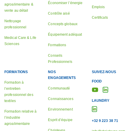
Économiser l’énergie
agroalimentaire &
Emplois
vente au détail
Contrôle aisé
Certificats
Nettoyage
Concepts globaux
professionnel
Équipement adéquat
Medical Care & Life
Sciences
Formations
Conseils
Professionnels
FORMATIONS
NOS
SUIVEZ-NOUS
ENGAGEMENTS
FOOD
Formation à
Communauté
l’entretien
professionnel des
Connaissances
LAUNDRY
textiles
Environnement
Formation relative à
l’industrie
Esprit d’équipe
+32 9 223 38 71
agroalimentaire
Christeyns