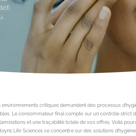
éfi.
u.
 environnements critiques demandent des processus d’hyg
ables. Le consommateur final compte sur un contrôle strict 
aminations et une traçabilité totale de vos offres. Voilà pou
teyns Life Sciences se concentre sur des solutions d’hygièn