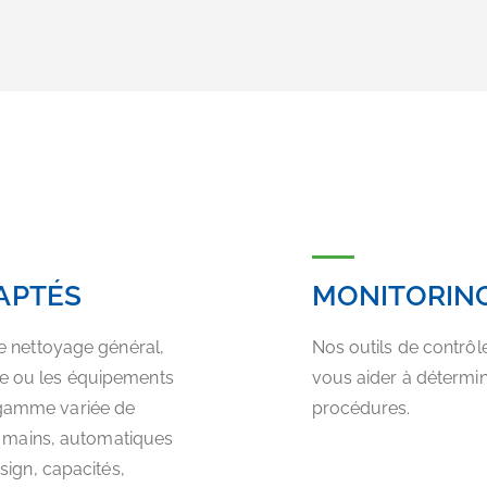
APTÉS
MONITORING
e nettoyage général,
Nos outils de contrôl
 ou les équipements
vous aider à détermine
gamme variée de
procédures.
s mains, automatiques
sign, capacités,