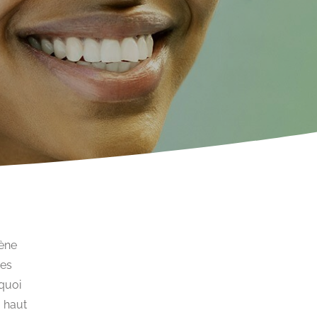
iène
des
rquoi
e haut