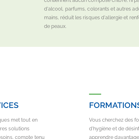
contiennent aucun composé chloré, ni pa
d'alcool, parfums, colorants et autres ad
mains, réduit les risques d'allergie et ren
de peaux.
VICES
FORMATION
iques met tout en
Vous cherchez des fo
res solutions
d'hygiène et de désin
esoins, compte tenu
apprendre davantage 