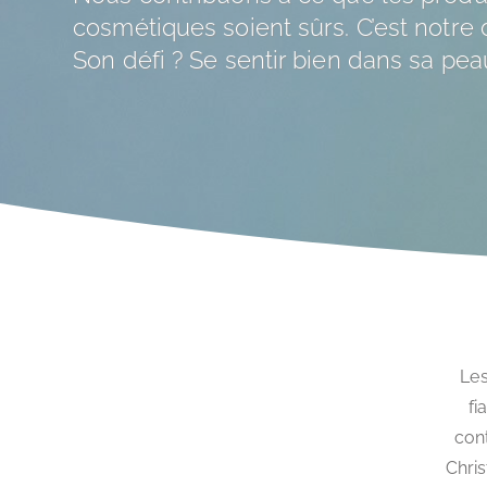
cosmétiques soient sûrs. C’est notre d
Son défi ? Se sentir bien dans sa pea
Les
fi
cont
Chris