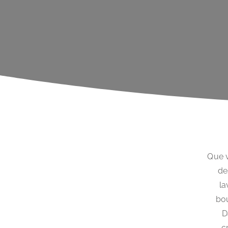
Que v
de
la
bou
D
c