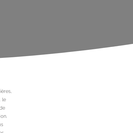
ières,
 le
 de
ion.
us
es