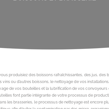
ous produisiez des boissons rafraîchissantes, des jus, des b
s vins ou d’autres boissons, le nettoyage de vos installations,
vage de vos bouteilles et la lubrification de vos convoyeurs
teilles font partie intégrante de votre processus de product
ans les brasseries, le processus de nettoyage est encore pl
ritique afin d’éviter la contamination par des micro-organism